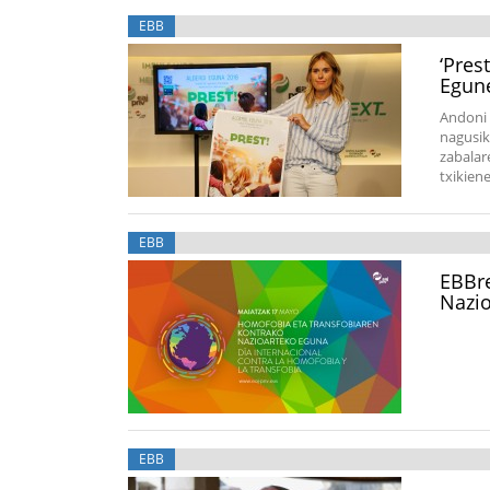
EBB
‘Pres
Egun
Andoni O
nagusik
zabalar
txikien
EBB
EBBre
Nazi
EBB