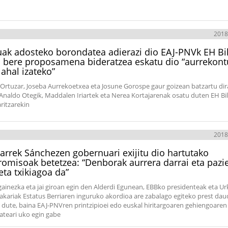
2018
ak adosteko borondatea adierazi dio EAJ-PNVk EH Bil
 bere proposamena bideratzea eskatu dio “aurrekon
 ahal izateko”
Ortuzar, Joseba Aurrekoetxea eta Josune Gorospe gaur goizean batzartu dir
Analdo Otegik, Maddalen Iriartek eta Nerea Kortajarenak osatu duten EH Bi
ritzarekin
2018
arrek Sánchezen gobernuari exijitu dio hartutako
omisoak betetzea: “Denborak aurrera darrai eta pazie
eta txikiagoa da”
gainezka eta jai giroan egin den Alderdi Egunean, EBBko presidenteak eta Ur
kariak Estatus Berriaren inguruko akordioa are zabalago egiteko prest dau
i dute, baina EAJ-PNVren printzipioei edo euskal hiritargoaren gehiengoaren
teari uko egin gabe