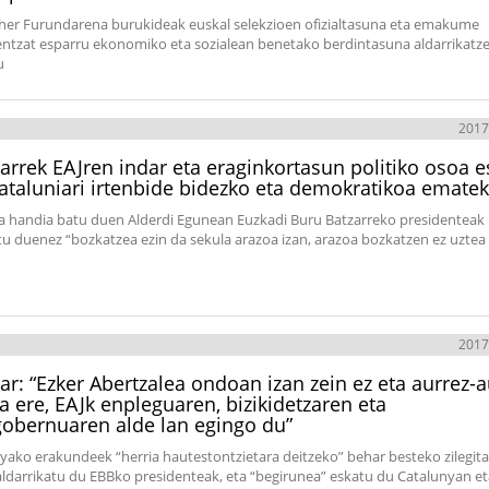
her Furundarena burukideak euskal selekzioen ofizialtasuna eta emakume
ientzat esparru ekonomiko eta sozialean benetako berdintasuna aldarrikatz
u
2017
arrek EAJren indar eta eraginkortasun politiko osoa e
ataluniari irtenbide bidezko eta demokratikoa ematek
a handia batu duen Alderdi Egunean Euzkadi Buru Batzarreko presidenteak
tu duenez “bozkatzea ezin da sekula arazoa izan, arazoa bozkatzen ez uztea
2017
ar: “Ezker Abertzalea ondoan izan zein ez eta aurrez-a
a ere, EAJk enpleguaren, bizikidetzaren eta
obernuaren alde lan egingo du”
yako erakundeek “herria hautestontzietara deitzeko” behar besteko zilegit
aldarrikatu du EBBko presidenteak, eta “begirunea” eskatu du Catalunyan et