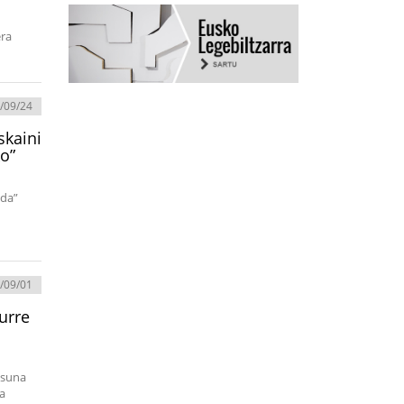
era
/09/24
skaini
o”
 da”
/09/01
urre
asuna
a