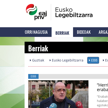
BERRIAK
ORRI NAGUSIA
BIDEOAK
ARGA
Berriak
Guztiak
Eusko Legebiltzarra
EBB
Eu
EBB
“Herr
eraba
“Erabat
halaber
egoteko