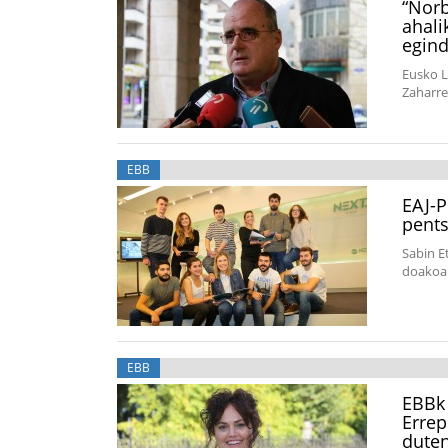
“Norb
ahali
egin
Eusko L
Zaharre
EBB
EAJ-P
pents
Sabin E
doakoa 
EBB
EBBk 
Errep
duten