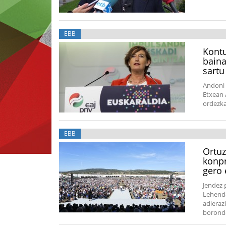
EBB
Kontu
baina
sartu
Andoni 
Etxean 
ordezka
EBB
Ortuz
konpr
gero 
Jendez 
Lehenda
adieraz
boronda