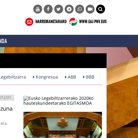
HARREMANETARAKO
WWW.EAJ-PNV.EUS
NDA
egebiltzarra
Kongresua
ABB
BBB
/12/31
izuna
eta,