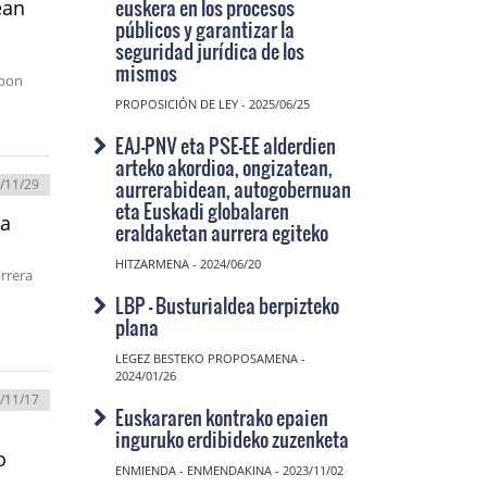
euskera en los procesos
ean
públicos y garantizar la
seguridad jurídica de los
mismos
abon
PROPOSICIÓN DE LEY - 2025/06/25
EAJ-PNV eta PSE-EE alderdien
arteko akordioa, ongizatean,
aurrerabidean, autogobernuan
/11/29
eta Euskadi globalaren
oa
eraldaketan aurrera egiteko
HITZARMENA - 2024/06/20
rrera
LBP - Busturialdea berpizteko
plana
LEGEZ BESTEKO PROPOSAMENA -
2024/01/26
/11/17
Euskararen kontrako epaien
inguruko erdibideko zuzenketa
o
ENMIENDA - ENMENDAKINA - 2023/11/02