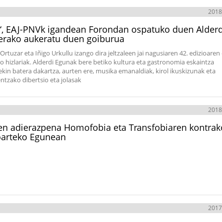
2018
t‘, EAJ-PNVk igandean Forondan ospatuko duen Alderd
erako aukeratu duen goiburua
rtuzar eta Iñigo Urkullu izango dira jeltzaleen jai nagusiaren 42. edizioaren 
o hizlariak. Alderdi Egunak bere betiko kultura eta gastronomia eskaintza
ekin batera dakartza, aurten ere, musika emanaldiak, kirol ikuskizunak eta
entzako dibertsio eta jolasak
2018
n adierazpena Homofobia eta Transfobiaren kontrak
oarteko Egunean
2017