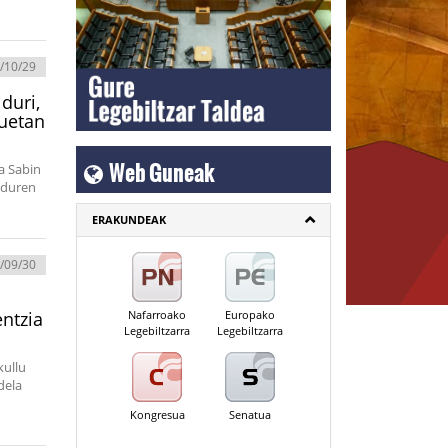
/10/29
duri,
tuetan
Web Guneak
a Sabin
lduren
ERAKUNDEAK
/09/30
ntzia
Nafarroako
Europako
Legebiltzarra
Legebiltzarra
kullu
dela
Kongresua
Senatua