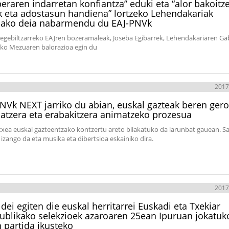
eraren indarretan konfiantza” eduki eta “alor bakoitz
k eta adostasun handiena” lortzeko Lehendakariak
dako deia nabarmendu du EAJ-PNVk
egebiltzarreko EAJren bozeramaleak, Joseba Egibarrek, Lehendakariaren G
ko Mezuaren balorazioa egin du
2017
NVk NEXT jarriko du abian, euskal gazteak beren ger
atzera eta erabakitzera animatzeko prozesua
txea euskal gazteentzako kontzertu areto bilakatuko da larunbat gauean. Sa
izango da eta musika eta dibertsioa eskainiko dira.
2017
dei egiten die euskal herritarrei Euskadi eta Txekiar
ublikako selekzioek azaroaren 25ean Ipuruan jokatuk
 partida ikusteko