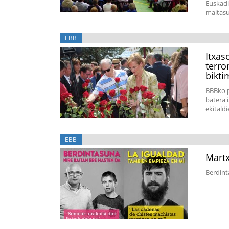
Euskadi
maitasu
EBB
Itxas
terro
bikti
BBBko p
batera 
ekitald
EBB
Mart
Berdint