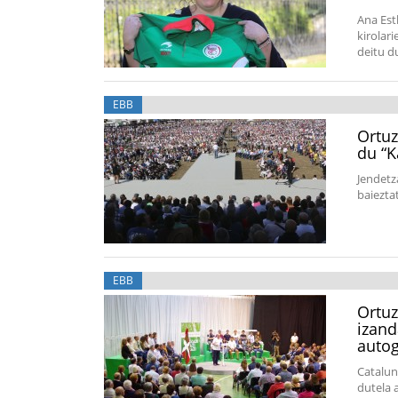
Ana Est
kirolar
deitu d
EBB
Ortuz
du “K
Jendetz
baiezta
EBB
Ortuz
izand
autog
Catalun
dutela 