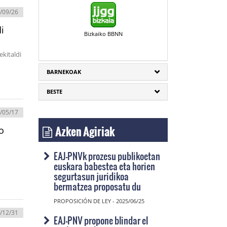
/09/26
i
Bizkaiko BBNN
ekitaldi
BARNEKOAK
BESTE
/05/17
Azken Agiriak
o
EAJ-PNVk prozesu publikoetan
euskara babestea eta horien
segurtasun juridikoa
bermatzea proposatu du
PROPOSICIÓN DE LEY - 2025/06/25
/12/31
EAJ-PNV propone blindar el