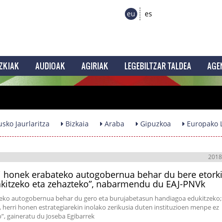
eu
es
ZKIAK
AUDIOAK
AGIRIAK
LEGEBILTZAR TALDEA
AGE
sko Jaurlaritza
Bizkaia
Araba
Gipuzkoa
Europako L
2018
i honek erabateko autogobernua behar du bere etork
kitzeko eta zehazteko”, nabarmendu du EAJ-PNVk
eko autogobernua behar du gero eta burujabetasun handiagoa edukitzeko; 
, herri honen estrategiarekin inolako zerikusia duten instituzioen menpe ez
”, gaineratu du Joseba Egibarrek