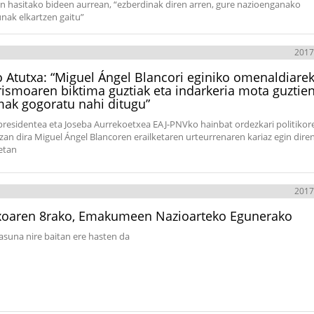
n hasitako bideen aurrean, “ezberdinak diren arren, gure nazioenganako
nak elkartzen gaitu”
2017
o Atutxa: “Miguel Ángel Blancori eginiko omenaldiarek
rismoaren biktima guztiak eta indarkeria mota guztie
mak gogoratu nahi ditugu”
residentea eta Joseba Aurrekoetxea EAJ-PNVko hainbat ordezkari politikor
izan dira Miguel Ángel Blancoren erailketaren urteurrenaren kariaz egin dire
ietan
2017
xoaren 8rako, Emakumeen Nazioarteko Egunerako
asuna nire baitan ere hasten da