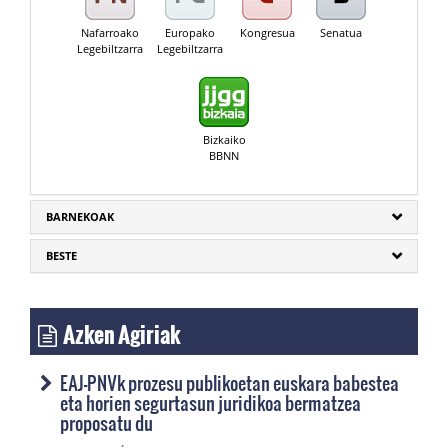
Nafarroako
Europako
Kongresua
Senatua
Legebiltzarra
Legebiltzarra
Bizkaiko
BBNN
BARNEKOAK
BESTE
Azken Agiriak
EAJ-PNVk prozesu publikoetan euskara babestea
eta horien segurtasun juridikoa bermatzea
proposatu du