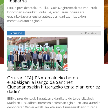
fidagarria”
EBBko presidenteak, Urkulluk, Goiak, Agirretxeak eta Vaquerok
Donostian aldarrikatu dute 'EAJ ereduaren indarra eta
eraginkortasuna' euskal autogobernuari ezarri zaizkion
mehatxuei aurre egiteko
2019/04/20
Gipuzkoa
Ortuzar: "EAJ-PNVren aldeko botoa
erabakigarria izango da Sanchez
Ciudadanosekin hitzartzeko tentaldian eror ez
dadin"
EBBko presidenteak Zarautzen aldarrikatu du talde jeltzaleak
Madrilen Euskadiren interesen defentsan egin duen lana, aurreko
denboretan Xabier Arzalluzek eta Juan Ajuriagerrak egin zutena