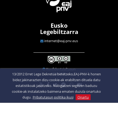
Eusko
Legebiltzarra
internet@eaj-pnv.eus
Konfidentzialtasun
klausula
13/2012 Erret Lege Dekretua betetzeko,EAJ-PNV-k honen
bidez jakinarazten dizu cookie-ak erabiltzen dituela datu
estatistikoak jasotzeko. Nabigatzen segitzen baduzu
cookie-ak instalatzeko baimena ematen duzula onartuko
dugu.
Pribatutasun politika ikusi
Onartu