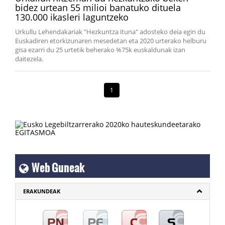
bidez urtean 55 milioi banatuko dituela
130.000 ikasleri laguntzeko
Urkullu Lehendakariak "Hezkuntza ituna" adosteko deia egin du
Euskadiren etorkizunaren mesedetan eta 2020 urterako helburu
gisa ezarri du 25 urtetik beherako %75k euskaldunak izan
daitezela.
1
Web Guneak
ERAKUNDEAK