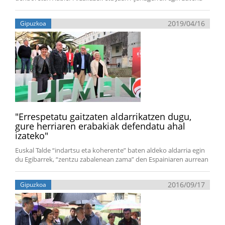
2019/04/16
Gipuzkoa
"Errespetatu gaitzaten aldarrikatzen dugu,
gure herriaren erabakiak defendatu ahal
izateko"
Euskal Talde “indartsu eta koherente” baten aldeko aldarria egin
du Egibarrek, “zentzu zabalenean zama” den Espainiaren aurrean
2016/09/17
Gipuzkoa