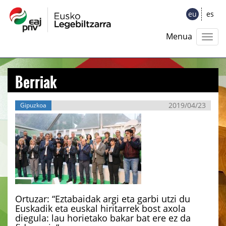
eu
es
Menua
Berriak
2019/04/23
Gipuzkoa
Ortuzar: “Eztabaidak argi eta garbi utzi du
Euskadik eta euskal hiritarrek bost axola
diegula: lau horietako bakar bat ere ez da