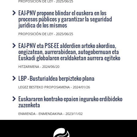
PROPOSICIÓN DE LEY - 2025/06/25
EAJ-PNV propone blindar el euskera en los
procesos públicos y garantizar la seguridad
jurídica de los mismos
PROPOSICIÓN DE LEY - 2025/06/25
EAJ-PNV eta PSE-EE alderdien arteko akordioa,
ongizatean, aurrerabidean, autogobernuan eta
Euskadi globalaren eraldaketan aurrera egiteko
HITZARMENA - 2024/06/20
LBP - Busturialdea berpizteko plana
LEGEZ BESTEKO PROPOSAMENA - 2024/01/26
Euskararen kontrako epaien inguruko erdibideko
zuzenketa
ENMIENDA - ENMENDAKINA - 2023/11/02