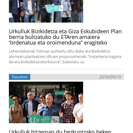
Urkulluk Bizikidetza eta Giza Eskubideen Plan
berria bultzatuko du ETAren amaiera
“ordenatua eta oroimenduna” eragiteko
Lehendakariak Tolosan aurkeztu ditu Bake eta Bizikidetza
alorrean planteatzen dituen proposamenak. “Indarkeria iragana
da eta bizikidetza etorkizuna”, baieztatu su
2016/09/10
Gipuzkoa
Urkulluk hitzeman du hezkuntzako beken