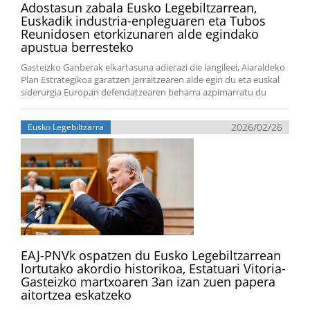
Adostasun zabala Eusko Legebiltzarrean,
Euskadik industria-enpleguaren eta Tubos
Reunidosen etorkizunaren alde egindako
apustua berresteko
Gasteizko Ganberak elkartasuna adierazi die langileei, Aiaraldeko
Plan Estrategikoa garatzen jarraitzearen alde egin du eta euskal
siderurgia Europan defendatzearen beharra azpimarratu du
2026/02/26
Eusko Legebiltzarra
EAJ-PNVk ospatzen du Eusko Legebiltzarrean
lortutako akordio historikoa, Estatuari Vitoria-
Gasteizko martxoaren 3an izan zuen papera
aitortzea eskatzeko