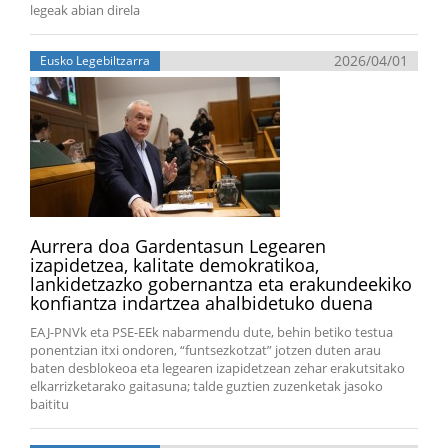
legeak abian direla
2026/04/01
Eusko Legebiltzarra
Aurrera doa Gardentasun Legearen
izapidetzea, kalitate demokratikoa,
lankidetzazko gobernantza eta erakundeekiko
konfiantza indartzea ahalbidetuko duena
EAJ-PNVk eta PSE-EEk nabarmendu dute, behin betiko testua
ponentzian itxi ondoren, “funtsezkotzat” jotzen duten arau
baten desblokeoa eta legearen izapidetzean zehar erakutsitako
elkarrizketarako gaitasuna; talde guztien zuzenketak jasoko
baititu