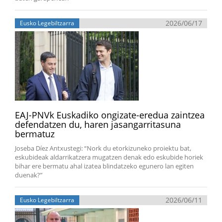
2026/06/17
Eusko Legebiltzarra
EAJ-PNVk Euskadiko ongizate-eredua zaintzea
defendatzen du, haren jasangarritasuna
bermatuz
Joseba Díez Antxustegi: “Nork du etorkizuneko proiektu bat,
eskubideak aldarrikatzera mugatzen denak edo eskubide horiek
bihar ere bermatu ahal izatea blindatzeko egunero lan egiten
duenak?”
2026/06/11
Eusko Legebiltzarra