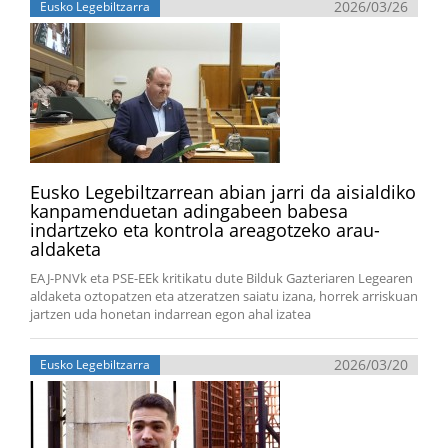
2026/03/26
Eusko Legebiltzarra
Eusko Legebiltzarrean abian jarri da aisialdiko
kanpamenduetan adingabeen babesa
indartzeko eta kontrola areagotzeko arau-
aldaketa
EAJ-PNVk eta PSE-EEk kritikatu dute Bilduk Gazteriaren Legearen
aldaketa oztopatzen eta atzeratzen saiatu izana, horrek arriskuan
jartzen uda honetan indarrean egon ahal izatea
2026/03/20
Eusko Legebiltzarra