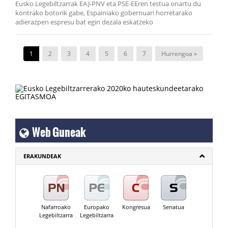
Eusko Legebiltzarrak EAJ-PNV eta PSE-EEren testua onartu du
kontrako botorik gabe, Espainiako gobernuari horretarako
adierazpen espresu bat egin dezala eskatzeko
1
2
3
4
5
6
7
Hurrengoa »
Web Guneak
ERAKUNDEAK
Nafarroako
Europako
Kongresua
Senatua
Legebiltzarra
Legebiltzarra