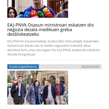
EAJ-PNVk Osasun ministroari eskatzen dio
negozia dezala medikuen greba
desblokeatzeko
EAJ-PNVren bozeramaileak, Joseba Díez Antxustegik, Espainiako
Gobernuari eskatu dio ez dadila negoziazio-mahaitik altxa
akordioa lortu arte, eta iragarri du EAJ-PNVk azalpenak eskatuko
dituela Kongresuan
2026/03/05
Eusko Legebiltzarra