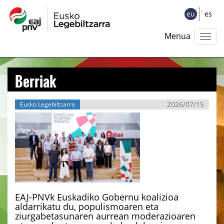
eu
es
Menua
Berriak
2026/07/15
Eusko Legebiltzarra
EAJ-PNVk Euskadiko Gobernu koalizioa
aldarrikatu du, populismoaren eta
ziurgabetasunaren aurrean moderazioaren