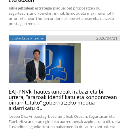
Talde jeltzaleak estrategia gradual bat proposatzen du,
segurtasun juridikoarekin, inmobilismotik eta maximalismotik
urrun, eta neurri horien ondorioak epe ertainean ebaluatzeko
prest agertzen da
2026/04/21
Eusko Legebiltzarra
EAJ-PNVk, hauteskundeak irabazi eta bi
urtera, “arazoak identifikatu eta konpontzean
oinarritutako” gobernatzeko modua
aldarrikatu du
Joseba Diez Antxustegi bozeramaileak Osasun, Segurtasun eta
Etxebizitza arloetan egindako aurrerapenak azpimarratu ditu, eta
Euskadiren egonkortasuna nabarmendu du, aurrekontuak eta