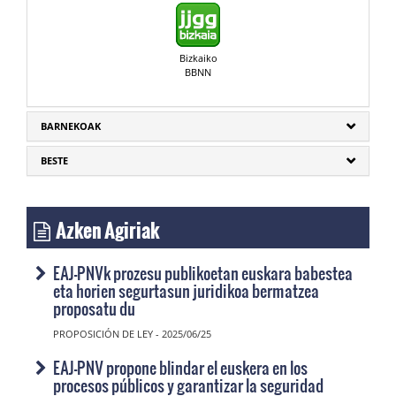
Bizkaiko
BBNN
BARNEKOAK
BESTE
Azken Agiriak
EAJ-PNVk prozesu publikoetan euskara babestea
eta horien segurtasun juridikoa bermatzea
proposatu du
PROPOSICIÓN DE LEY - 2025/06/25
EAJ-PNV propone blindar el euskera en los
procesos públicos y garantizar la seguridad