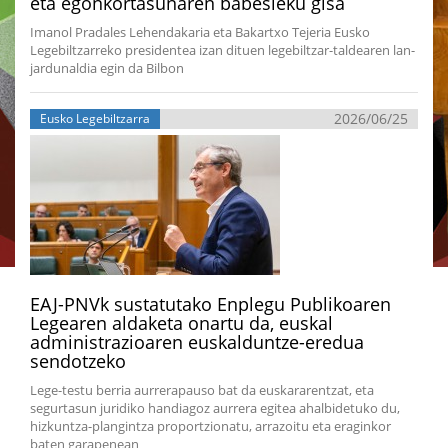
eta egonkortasunaren babesleku gisa
Imanol Pradales Lehendakaria eta Bakartxo Tejeria Eusko
Legebiltzarreko presidentea izan dituen legebiltzar-taldearen lan-
jardunaldia egin da Bilbon
2026/06/25
Eusko Legebiltzarra
EAJ-PNVk sustatutako Enplegu Publikoaren
Legearen aldaketa onartu da, euskal
administrazioaren euskalduntze-eredua
sendotzeko
Lege-testu berria aurrerapauso bat da euskararentzat, eta
segurtasun juridiko handiagoz aurrera egitea ahalbidetuko du,
hizkuntza-plangintza proportzionatu, arrazoitu eta eraginkor
baten garapenean