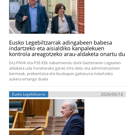
Eusko Legebiltzarrak adingabeen babesa
indartzeko eta aisialdiko kanpalekuen
kontrola areagotzeko arau-aldaketa onartu du
EAJ-PNVk eta PSE-EEk nabarmendu dute Gazteriaren Legearen
aldaketa uda honetarako garaiz iritsi dela, eta administrazioen
bermeak, prebentzioa eta ikuskapen gaitasuna indartzeko
aukera emango duela
2026/05/14
Eusko Legebiltzarra