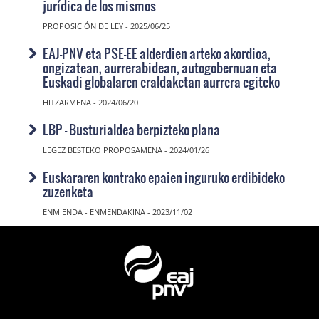
jurídica de los mismos
PROPOSICIÓN DE LEY - 2025/06/25
EAJ-PNV eta PSE-EE alderdien arteko akordioa,
ongizatean, aurrerabidean, autogobernuan eta
Euskadi globalaren eraldaketan aurrera egiteko
HITZARMENA - 2024/06/20
LBP - Busturialdea berpizteko plana
LEGEZ BESTEKO PROPOSAMENA - 2024/01/26
Euskararen kontrako epaien inguruko erdibideko
zuzenketa
ENMIENDA - ENMENDAKINA - 2023/11/02