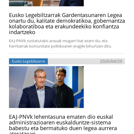
Eusko Legebiltzarrak Gardentasunaren Legea
onartu du, kalitate demokratikoa, gobernantza
kolaboratiboa eta erakundeekiko konfiantza
indartzeko
EAJ-PNVk sustatutako arauak mugarri bat ezarri du, eta
herritarrak komunitate politikoaren eragile bihurtzen ditu
2026/04/29
Eusko Legebiltzarra
EAJ-PNVk lehentasuna ematen dio euskal
administrazioaren euskalduntze-sistema
babestu eta bermatuko duen legea aurrera
ateratzeari