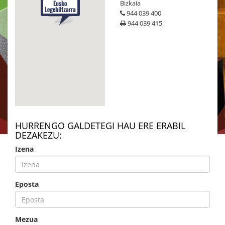
Bizkaia
944 039 400
944 039 415
HURRENGO GALDETEGI HAU ERE ERABIL
DEZAKEZU:
Izena
Eposta
Mezua