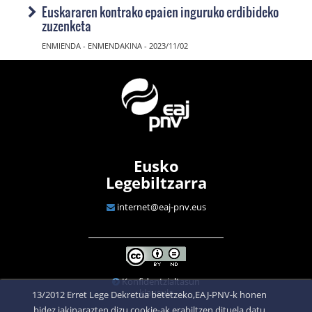
Euskararen kontrako epaien inguruko erdibideko
zuzenketa
ENMIENDA - ENMENDAKINA - 2023/11/02
Eusko
Legebiltzarra
internet@eaj-pnv.eus
Konfidentzialtasun
klausula
13/2012 Erret Lege Dekretua betetzeko,EAJ-PNV-k honen
bidez jakinarazten dizu cookie-ak erabiltzen dituela datu