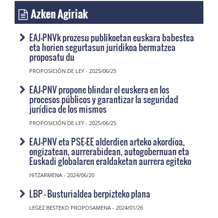
Azken Agiriak
EAJ-PNVk prozesu publikoetan euskara babestea
eta horien segurtasun juridikoa bermatzea
proposatu du
PROPOSICIÓN DE LEY - 2025/06/25
EAJ-PNV propone blindar el euskera en los
procesos públicos y garantizar la seguridad
jurídica de los mismos
PROPOSICIÓN DE LEY - 2025/06/25
EAJ-PNV eta PSE-EE alderdien arteko akordioa,
ongizatean, aurrerabidean, autogobernuan eta
Euskadi globalaren eraldaketan aurrera egiteko
HITZARMENA - 2024/06/20
LBP - Busturialdea berpizteko plana
LEGEZ BESTEKO PROPOSAMENA - 2024/01/26