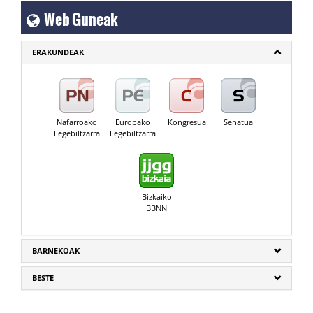
Web Guneak
ERAKUNDEAK
Nafarroako
Europako
Kongresua
Senatua
Legebiltzarra
Legebiltzarra
Bizkaiko
BBNN
BARNEKOAK
BESTE