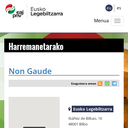
eu
es
Menua
Harremanetarako
Non Gaude
Ezagutzera eman
Eusko Legebiltzarra
Ibáñez de Bilbao, 16
48001 Bilbo