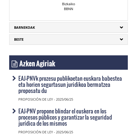
Bizkaiko
BBNN
BARNEKOAK
BESTE
Azken Agiriak
EAJ-PNVk prozesu publikoetan euskara babestea
eta horien segurtasun juridikoa bermatzea
proposatu du
PROPOSICIÓN DE LEY - 2025/06/25
EAJ-PNV propone blindar el euskera en los
procesos públicos y garantizar la seguridad
jurídica de los mismos
PROPOSICIÓN DE LEY - 2025/06/25