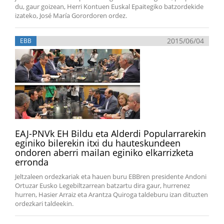
du, gaur goizean, Herri Kontuen Euskal Epaitegiko batzordekide
izateko, José María Gorordoren ordez.
2015/06/04
EBB
EAJ-PNVk EH Bildu eta Alderdi Popularrarekin
eginiko bilerekin itxi du hauteskundeen
ondoren aberri mailan eginiko elkarrizketa
erronda
Jeltzaleen ordezkariak eta hauen buru EBBren presidente Andoni
Ortuzar Eusko Legebiltzarrean batzartu dira gaur, hurrenez
hurren, Hasier Arraiz eta Arantza Quiroga taldeburu izan dituzten
ordezkari taldeekin.