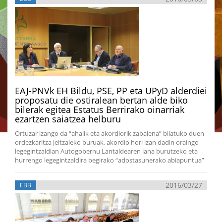
EAJ-PNVk EH Bildu, PSE, PP eta UPyD alderdiei
proposatu die ostiralean bertan alde biko
bilerak egitea Estatus Berrirako oinarriak
ezartzen saiatzea helburu
Ortuzar izango da “ahalik eta akordiorik zabalena” bilatuko duen
ordezkaritza jeltzaleko buruak, akordio hori izan dadin oraingo
legegintzaldian Autogobernu Lantaldearen lana burutzeko eta
hurrengo legegintzaldira begirako “adostasunerako abiapuntua”
2016/03/27
EBB