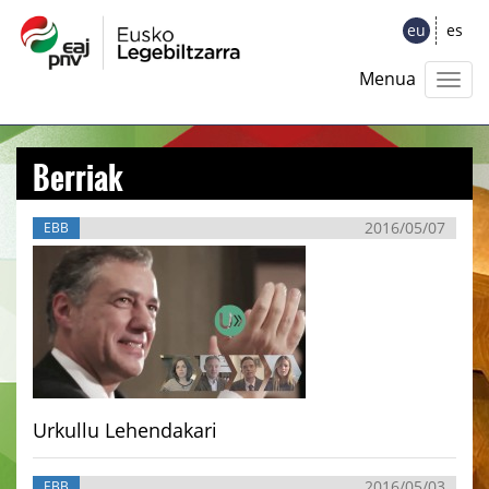
eu
es
Menua
Berriak
2016/05/07
EBB
Urkullu Lehendakari
2016/05/03
EBB