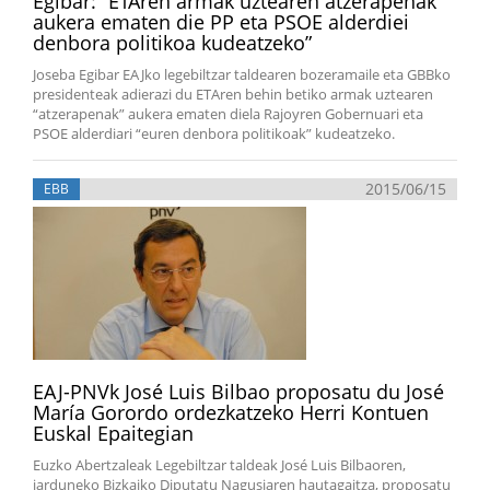
Egibar: “ETAren armak uztearen atzerapenak
aukera ematen die PP eta PSOE alderdiei
denbora politikoa kudeatzeko”
Joseba Egibar EAJko legebiltzar taldearen bozeramaile eta GBBko
presidenteak adierazi du ETAren behin betiko armak uztearen
“atzerapenak” aukera ematen diela Rajoyren Gobernuari eta
PSOE alderdiari “euren denbora politikoak” kudeatzeko.
2015/06/15
EBB
EAJ-PNVk José Luis Bilbao proposatu du José
María Gorordo ordezkatzeko Herri Kontuen
Euskal Epaitegian
Euzko Abertzaleak Legebiltzar taldeak José Luis Bilbaoren,
jarduneko Bizkaiko Diputatu Nagusiaren hautagaitza, proposatu