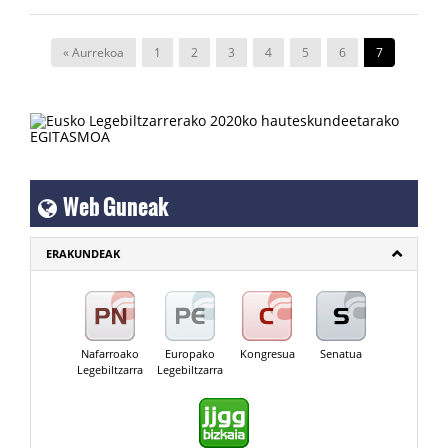
« Aurrekoa
1
2
3
4
5
6
7
Web Guneak
ERAKUNDEAK
Nafarroako
Europako
Kongresua
Senatua
Legebiltzarra
Legebiltzarra