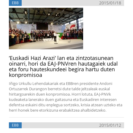
2015/01/18
EBB
‘Euskadi Hazi Arazi‘ lan eta zintzotasunean
oinarri, hori da EAJ-PNVren hautagaiek udal
eta foru hauteskundeei begira hartu duten
konpromisoa
Iñigo Urkullu Lehendakariak eta EBBren presidente Andoni
Ortuzarrek Durangon berretsi dute talde jeltzaleak euskal
hiritargoarekin duen konpromisoa. Horri lotuta, EAJ-PNVk
kudeaketa lanerako duen gaitasuna eta Euskadiren interesen
defentsa eskaini ditu enplegua sortzeko, krisia atzean uzteko eta
herri honek bere etorkizuna erabakitzea ahalbidetzeko.
2015/01/12
EBB