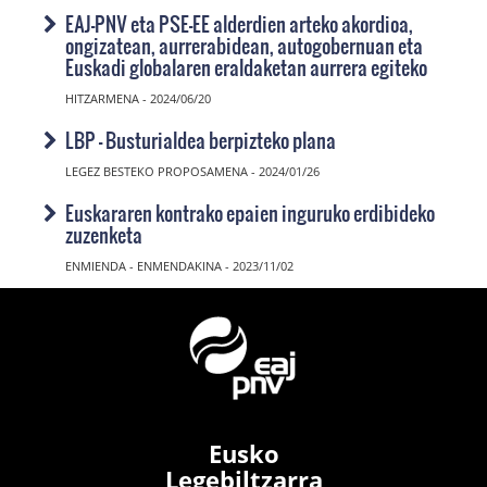
EAJ-PNV eta PSE-EE alderdien arteko akordioa,
ongizatean, aurrerabidean, autogobernuan eta
Euskadi globalaren eraldaketan aurrera egiteko
HITZARMENA - 2024/06/20
LBP - Busturialdea berpizteko plana
LEGEZ BESTEKO PROPOSAMENA - 2024/01/26
Euskararen kontrako epaien inguruko erdibideko
zuzenketa
ENMIENDA - ENMENDAKINA - 2023/11/02
Eusko
Legebiltzarra