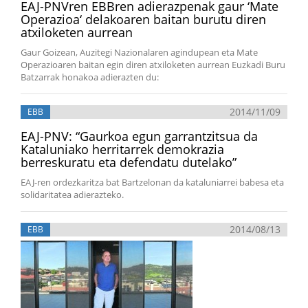
EAJ-PNVren EBBren adierazpenak gaur ‘Mate
Operazioa‘ delakoaren baitan burutu diren
atxiloketen aurrean
Gaur Goizean, Auzitegi Nazionalaren agindupean eta Mate
Operazioaren baitan egin diren atxiloketen aurrean Euzkadi Buru
Batzarrak honakoa adierazten du:
2014/11/09
EBB
EAJ-PNV: “Gaurkoa egun garrantzitsua da
Kataluniako herritarrek demokrazia
berreskuratu eta defendatu dutelako”
EAJ-ren ordezkaritza bat Bartzelonan da kataluniarrei babesa eta
solidaritatea adierazteko.
2014/08/13
EBB