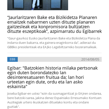
“Jaurlaritzaren Bake eta Bizikidetza Planaren
emaitzek nabarmen uzten dituzte planaren
gaitzesleak eta konpromisora bultzatzen
dituzte eszeptikoak”, azpimarratu du Egibarrek
“Gaur-gaurkoz Eusko Jaurlaritzaren Bake eta Bizikidetza Plana da
indarra duen bakarra, eta gainera eraginkorra da”, adierazi du
GBBko presidenteak eta EAJko Legebiltzarreko bozeramaileak.
2014/08/05
EBB
Egibar: "Batzokien historia milaka pertsonak
egin duten borondatezko lan
desinteresatuaren fruitua da; lan hori
urteetan egin dute, ordu eta lan asko
eskainita"
Joseba Egibar-en ustez “ezin da susmagarritzat jo EAJren ondarea,
bere batzoki-sarea, jakina denez Espainiako Erresumako Kontuen
Auzitegiak urtero ikuskatzen dituelako kontu eta ondare
guztiak".