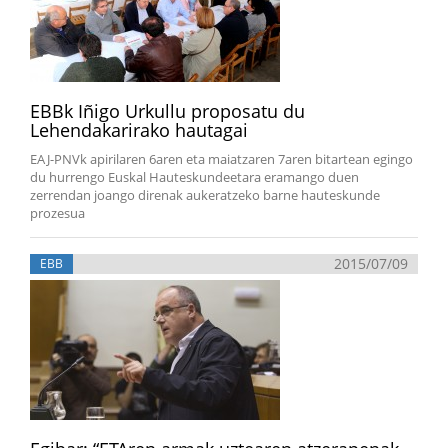
EBBk Iñigo Urkullu proposatu du
Lehendakarirako hautagai
EAJ-PNVk apirilaren 6aren eta maiatzaren 7aren bitartean egingo
du hurrengo Euskal Hauteskundeetara eramango duen
zerrendan joango direnak aukeratzeko barne hauteskunde
prozesua
2015/07/09
EBB