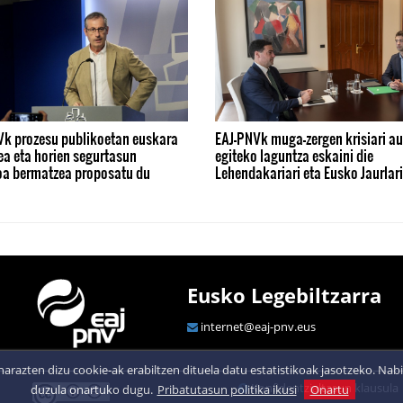
Vk prozesu publikoetan euskara
EAJ-PNVk muga-zergen krisiari au
ea eta horien segurtasun
egiteko laguntza eskaini die
koa bermatzea proposatu du
Lehendakariari eta Eusko Jaurlari
Eusko Legebiltzarra
internet@eaj-pnv.eus
arazten dizu cookie-ak erabiltzen dituela datu estatistikoak jasotzeko. N
Konfidentzialtasun klausula
duzula onartuko dugu.
Pribatutasun politika ikusi
Onartu