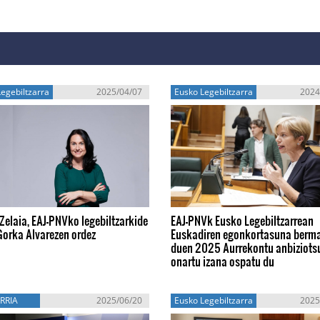
egebiltzarra
2025/04/07
Eusko Legebiltzarra
2024
Zelaia, EAJ-PNVko legebiltzarkide
EAJ-PNVk Eusko Legebiltzarrean
Gorka Alvarezen ordez
Euskadiren egonkortasuna berm
duen 2025 Aurrekontu anbiziots
onartu izana ospatu du
RRIA
2025/06/20
Eusko Legebiltzarra
2025