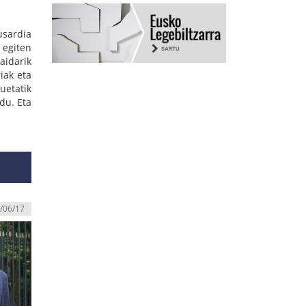
usardia
 egiten
aidarik
iak eta
uetatik
du. Eta
/06/17