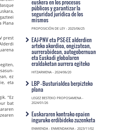
euskera en los procesos
 Basque
públicos y garantizar la
uskara,
seguridad jurídica de los
gazteei
mismos
a Plana
PROPOSICIÓN DE LEY - 2025/06/25
V prest
EAJ-PNV eta PSE-EE alderdien
Alderdi
arteko akordioa, ongizatean,
nuarena
aurrerabidean, autogobernuan
eta Euskadi globalaren
eraldaketan aurrera egiteko
egiten,
osasun-
HITZARMENA - 2024/06/20
ean, ez
LBP - Busturialdea berpizteko
ie, eta
plana
ik. "Ez
LEGEZ BESTEKO PROPOSAMENA -
pur bat
2024/01/26
kararen
Euskararen kontrako epaien
tzearen
inguruko erdibideko zuzenketa
ENMIENDA - ENMENDAKINA - 2023/11/02