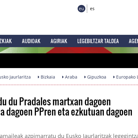
eu
es
ZKIAK
AUDIOAK
AGIRIAK
LEGEBILTZAR TALDEA
AGE
sko Jaurlaritza
Bizkaia
Araba
Gipuzkoa
Europako L
du du Pradales martxan dagoen
uta dagoen PPren eta ezkutuan dagoen
maileak azpimarratu du Eusko Jaurlaritzak legegintz