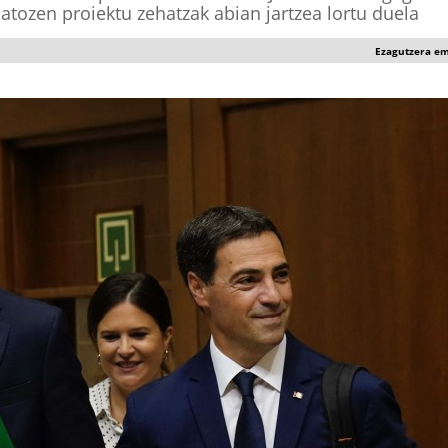
atozen proiektu zehatzak abian jartzea lortu duela
Ezagutzera e