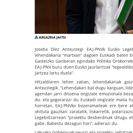
ARGAZKIA JAITSI
Joseba Díez Antxustegi EAJ-PNVk Eusko Lege
lehendakaria “martxan” dagoen Euskadi baten bu
Gasteizko Ganberan egindako Politika Orokorreko
EAJ-PNV buru duen Eusko Jaurlaritzak “legealdiko
jartzea lortu duela”.
Hitzaldiaren lehen zatian, lehendakariak go
Antxustegik. “Lehendakari bat dugu karguan, lide
agendan jarri dituena ongizate emozionala bezal
du, eta gogorarazi du Euskadi ongizate maila ha
horretan, EAJ-PNVko bozeramaileak ere bere al
ohituta gauzkan zaratatik, liskarretik, polarizaz
Legebiltzarrean “proiektu desberdinak ditugu et
gabe. Babestu dezagun hori”, adierazi du.
Lakuako Gobernuak neurri eta proiektu zehatzak 