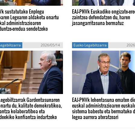
Vk sustatutako Enplegu
EAJ-PNVk Euskadiko ongizate-er
oaren Legearen aldaketa onartu
zaintzea defendatzen du, haren
kal administrazioaren
jasangarritasuna bermatuz
duntze-eredua sendotzeko
egebiltzarra
2026/05/14
Eusko Legebiltzarra
2026
Legebiltzarrak Gardentasunaren
EAJ-PNVk lehentasuna ematen di
nartu du, kalitate demokratikoa,
euskal administrazioaren euskal
antza kolaboratiboa eta
sistema babestu eta bermatuko 
deekiko konfiantza indartzeko
legea aurrera ateratzeari