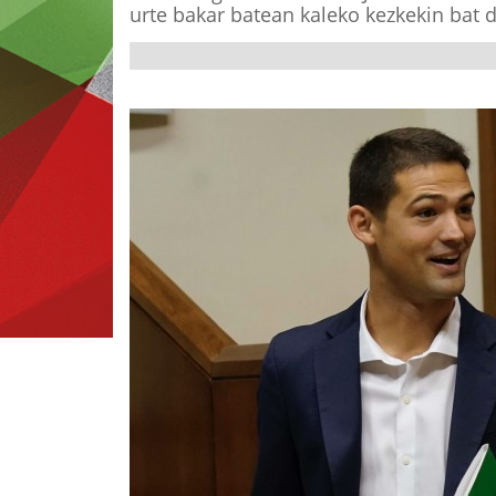
urte bakar batean kaleko kezkekin bat d