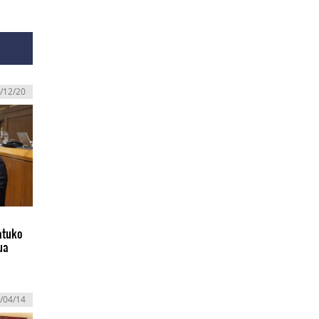
/12/20
atuko
ua
/04/14