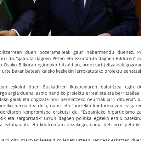
biltzarrean duen bozeramaileak gaur nabarmendu duenez, Pr
ru da, “galduta dagoen PPren eta ezkutatuta dagoen Bilduren” a
 Osoko Bilkuran egindako hitzaldian, ordezkari jeltzaleak gogora
 urte bakar batean kaleko kezkekin lerrokatutako proiektu zehatza
izean eskaini duen Euskadiren ikuspegiaren balantzea egin 
rgo argia duena, asmo handiko proiektu errealista eta berritzailea
ako gaiak eta ongizate hori bermatzeko neurriak jarri dituena”, b
ndiko herrialdea dela, nahiz eta “horrekin konformatzen ez garen
derdiaren konpromisoa erakutsi du, “Espainiako bipartidismo z
iotik eta sargorriatik” urrun dagoen politika egiteko estilo batekin
a eztabaidatu eta konfrontatu dezakegu, baina beti errespetutik, 
jarri ditu martxan legealdiko lehen urtean. Jendeak eskatzen due