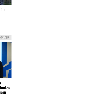
edua
/04/29
o
duntze-
duen