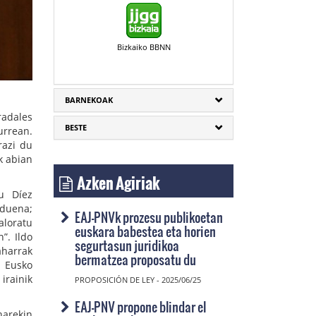
Bizkaiko BBNN
BARNEKOAK
adales
BESTE
urrean.
razi du
k abian
Azken Agiriak
du Díez
 duena;
EAJ-PNVk prozesu publikoetan
aloratu
euskara babestea eta horien
”. Ildo
segurtasun juridikoa
aharrak
bermatzea proposatu du
. Eusko
irainik
PROPOSICIÓN DE LEY - 2025/06/25
EAJ-PNV propone blindar el
narekin