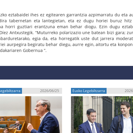
zko eztabaidei ihes ez egitearen garrantzia azpimarratu du eta a
dira tabernetan eta lantegietan, eta ez dugu horiei buruz hitz
na horri guztiari erantzuna eman behar diogu. Ezin dugu eztab
 Díez Antxustegik. “Muturreko polarizazio une batean bizi gara; zur
abarduretarako, egia da, eta horregatik uste dut jarrera moderat
iei aurpegira begiratu behar diegu, aurre egin, aitortu eta konpon
ndakariaren Gobernua ”.
egebiltzarra
2026/06/25
Eusko Legebiltzarra
2026