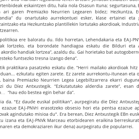
rtenbideak eskaintzen ditu, hala nola Osasun Ituna; segurtasuna,
zen ari garen Premiazko Neurrien Legearen bidez; Hezkuntza, E
handia” du onartutako aurrekontuei esker, klase ertainei eta 
zaintzako eta Hezkuntzako plantillekin lortutako akordioak, Industri
atzearren.
politikoa ere baloratu du. Ildo horretan, Lehendakaria eta EAJ-PN
oak lortzeko, eta borondate handiagoa eskatu die Bilduri eta 
n akordio handiak lortzea”, azaldu du. Gai horietako bat autogober
esteko funtsezko tresna izango dena”.
tik praktikara pasatzeko eskatu die. “Herri mailako akordioak hitz 
rduan... ezkutatu egiten zarete. Ez zarete aurrekontu-itunean eta 
e, baina Premiazko Neurrien Legea Legebiltzarrera ekarri dugun
zi du Díez Antxustegik. “Ezkutatutako alderdia zarete”, esan d
tiko… “hau edo bestea egin behar da”.
ia da. "Ez daude euskal politikan", aurpegiratu die Díez Antxusteg
z ezazue EAJ-PNVri erasotzeko obsesio hori eta pentsa ezazue a
novak agindutako misioa du". Era berean, Diez Antxustegik EBn eus
iatu izana eta EAJ-PNVk Marceau etorbidearen eraikina berreskura
naren eta demokraziaren ikur dena) aurpegiratu die popularrei.