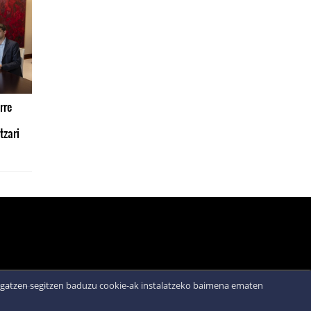
rre
tzari
abigatzen segitzen baduzu cookie-ak instalatzeko baimena ematen