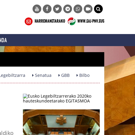
HARREMANETARAKO
WWW.EAJ-PNV.EUS
NDA
egebiltzarra
Senatua
GBB
Bilbo
aldiko