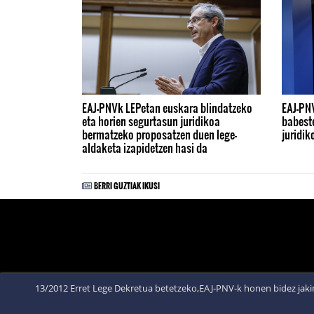
EAJ-PNVk LEPetan euskara blindatzeko
EAJ-PN
eta horien segurtasun juridikoa
babest
bermatzeko proposatzen duen lege-
juridi
aldaketa izapidetzen hasi da
BERRI GUZTIAK IKUSI
13/2012 Erret Lege Dekretua betetzeko,EAJ-PNV-k honen bidez jakin