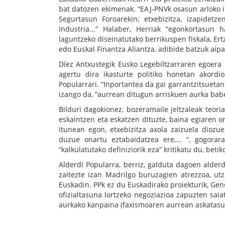
bat datozen ekimenak. “EAJ-PNVk osasun arloko i
Segurtasun Foroarekin; etxebizitza, izapidet
Industria...” Halaber, Herriak “egonkortasun 
laguntzeko diseinatutako berrikuspen fiskala, Ert
edo Euskal Finantza Aliantza, adibide batzuk aip
Díez Antxustegik Eusko Legebiltzarraren egoera 
agertu dira ikasturte politiko honetan akordi
Popularrari. “Inportantea da gai garrantzitsueta
izango da, “aurrean ditugun arriskuen aurka bab
Bilduri dagokionez, bozeramaile jeltzaleak teoria
eskaintzen eta eskatzen dituzte, baina egiaren o
itunean egon, etxebizitza axola zaizuela diozu
duzue onartu eztabaidatzea ere,... ”, gogorara
“kalkulatutako definiziorik eza” kritikatu du, be
Alderdi Popularra, berriz, galduta dagoen alderd
zaitezte izan Madrilgo buruzagien atrezzoa, ut
Euskadin. PPk ez du Euskadirako proiekturik, Ge
ofizialtasuna lortzeko negoziazioa zapuzten sa
aurkako kanpaina (faxismoaren aurrean askatasu