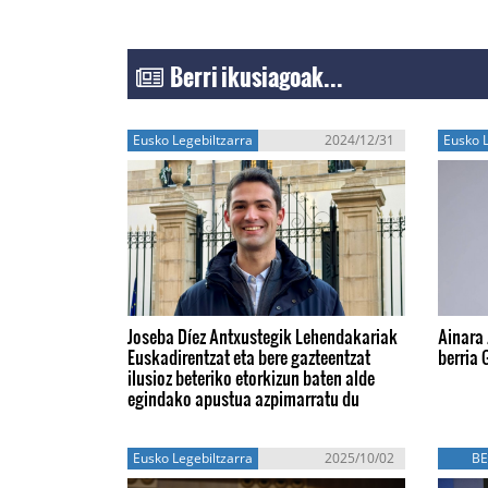
Berri ikusiagoak...
Eusko Legebiltzarra
2024/12/31
Eusko L
Joseba Díez Antxustegik Lehendakariak
Ainara 
Euskadirentzat eta bere gazteentzat
berria 
ilusioz beteriko etorkizun baten alde
egindako apustua azpimarratu du
Eusko Legebiltzarra
2025/10/02
BE