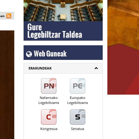
man
Web Guneak
ERAKUNDEAK
Nafarroako
Europako
Legebiltzarra
Legebiltzarra
Kongresua
Senatua