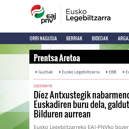
ORRI NAGUSIA
BERRIAK
BIDEOAK
ARGA
Prentsa Aretoa
Guztiak
Eusko Legebiltzarra
EBB
Eu
2025/09/18
Díez Antxustegik nabarmen
Euskadiren buru dela, gald
Bilduren aurrean
Eusko Legebiltzarreko EAJ-PNVko bozera