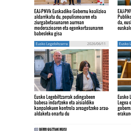
EAJ-PNVk Euskadiko Gobernu koalizioa
EAJ-PN
aldarrikatu du, populismoaren eta
Publik
ziurgabetasunaren aurrean
da, eus
moderazioaren eta egonkortasunaren
euskal
babesleku gisa
Eusko Legebiltzarra
2026/06/11
Eusko L
Eusko Legebiltzarrak adingabeen
Eusko 
babesa indartzeko eta aisialdiko
Legea o
kanpalekuen kontrola areagotzeko arau-
gobern
aldaketa onartu du
erakun
BERRI GUZTIAK IKUSI