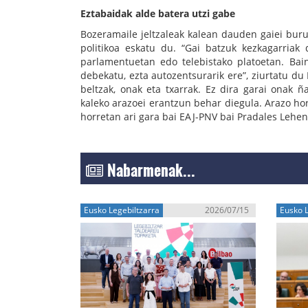
Eztabaidak alde batera utzi gabe
Bozeramaile jeltzaleak kalean dauden gaiei buru
politikoa eskatu du. “Gai batzuk kezkagarriak 
parlamentuetan edo telebistako platoetan. Bai
debekatu, ezta autozentsurarik ere”, ziurtatu du
beltzak, onak eta txarrak. Ez dira garai onak ñ
kaleko arazoei erantzun behar diegula. Arazo hor
horretan ari gara bai EAJ-PNV bai Pradales Lehe
Nabarmenak...
Eusko Legebiltzarra
2026/07/15
Eusko L