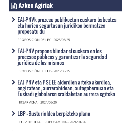
Azken Agiriak
EAJ-PNVk prozesu publikoetan euskara babestea
eta horien segurtasun juridikoa bermatzea
proposatu du
PROPOSICIÓN DE LEY - 2025/06/25
EAJ-PNV propone blindar el euskera en los
procesos públicos y garantizar la seguridad
jurídica de los mismos
PROPOSICIÓN DE LEY - 2025/06/25
EAJ-PNV eta PSE-EE alderdien arteko akordioa,
ongizatean, aurrerabidean, autogobernuan eta
Euskadi globalaren eraldaketan aurrera egiteko
HITZARMENA - 2024/06/20
LBP - Busturialdea berpizteko plana
LEGEZ BESTEKO PROPOSAMENA - 2024/01/26