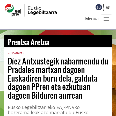
eu
es
Menua
Prentsa Aretoa
2025/09/18
Díez Antxustegik nabarmendu du
Pradales martxan dagoen
Euskadiren buru dela, galduta
dagoen PPren eta ezkutuan
dagoen Bilduren aurrean
Eusko Legebiltzarreko EAJ-PNVko
bozeramaileak azpimarratu du Eusko