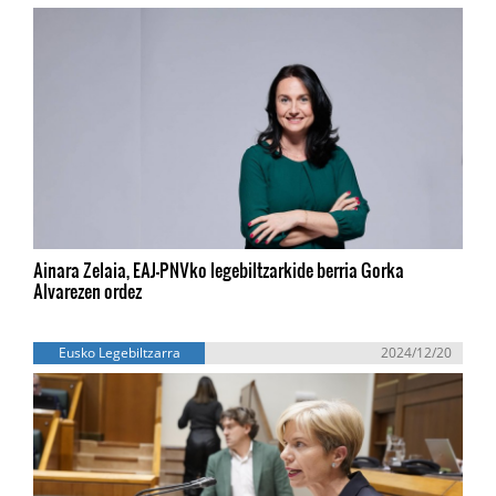
Ainara Zelaia, EAJ-PNVko legebiltzarkide berria Gorka
Alvarezen ordez
Eusko Legebiltzarra
2024/12/20