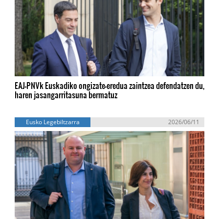
EAJ-PNVk Euskadiko ongizate-eredua zaintzea defendatzen du,
haren jasangarritasuna bermatuz
Eusko Legebiltzarra
2026/06/11