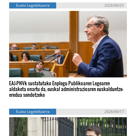
Eusko Legebiltzarra
2026/06/25
EAJ-PNVk sustatutako Enplegu Publikoaren Legearen
aldaketa onartu da, euskal administrazioaren euskalduntze-
eredua sendotzeko
Eusko Legebiltzarra
2026/06/17