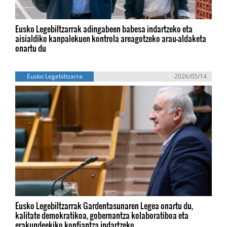
Eusko Legebiltzarrak adingabeen babesa indartzeko eta
aisialdiko kanpalekuen kontrola areagotzeko arau-aldaketa
onartu du
Eusko Legebiltzarra
2026/05/14
Eusko Legebiltzarrak Gardentasunaren Legea onartu du,
kalitate demokratikoa, gobernantza kolaboratiboa eta
erakundeekiko konfiantza indartzeko