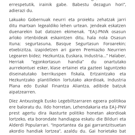
errespetutik, irainik gabe. Babestu dezagun hori”,
adierazi du.
Lakuako Gobernuak neurri eta proiektu zehatzak jarri
ditu martxan legealdiko lehen urtean. Jendeak eskatzen
duenarekin bat datozen ekimenak. “EAJ-PNVk osasun
arloko irtenbideak eskaintzen ditu, hala nola Osasun
Ituna; segurtasuna, Basque Segurtasun Foroarekin;
etxebizitza, izapidetzen ari garen Premiazko Neurrien
Legearen bidez; Hezkuntza, Euskara, Industria...” Halaber,
Herriak “egonkortasun handia” du onartutako
aurrekontuei esker, klase ertainei eta gazteei laguntzeko
diseinatutako berrikuspen fiskala, Ertzaintzako eta
Hezkuntzako plantillekin lortutako akordioak, Industria
Plana edo Euskal Finantza Aliantza, adibide batzuk
aipatzearren.
Díez Antxustegik Eusko Legebiltzarraren egoera politikoa
ere baloratu du. Ildo horretan, Lehendakaria eta EAJ-PNV
prest agertu dira ikasturte politiko honetan akordioak
lortzeko, eta borondate handiagoa eskatu die Bilduri eta
Alderdi Popularrari. “Inportantea da gai garrantzitsuetan
akordio handiak lortzea”, azaldu du. Gai horietako bat