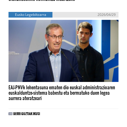
Eusko Legebiltzarra
2026/04/29
EAJ-PNVk lehentasuna ematen dio euskal administrazioaren
euskalduntze-sistema babestu eta bermatuko duen legea
aurrera ateratzeari
BERRI GUZTIAK IKUSI