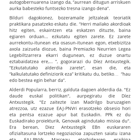
autogobernuarena izango da, “aurrean ditugun arriskuen
aurka babesteko funtsezko tresna izango dena”.
Bilduri dagokionez, bozeramaile jeltzaleak teoriatik
praktikara pasatzeko eskatu die. “Herri mailako akordioak
hitz egiten, eskaintzen eta eskatzen dituzte, baina
egiaren orduan... ezkutatu egiten zarete. Ez zarete
aurrekontu-itunean eta osasun-itunean egon, etxebizitza
axola zaizuela diozue, baina Premiazko Neurrien Legea
Legebiltzarrera ekarri dugunean, ez duzue onartu
eztabaidatzea ere,... ”, gogorarazi du Díez Antxustegik.
“Ezkutatutako alderdia zarete”, esan die, eta
“kalkulatutako definiziorik eza” kritikatu du, betiko… “hau
edo bestea egin behar da”.
Alderdi Popularra, berriz, galduta dagoen alderdia da. "Ez
daude euskal politikan", aurpegiratu die Díez
Antxustegik. "Ez zaitezte izan Madrilgo buruzagien
atrezzoa, utz ezazue EAJ-PNVri erasotzeko obsesio hori
eta pentsa ezazue apur bat Euskadin. PPk ez du
Euskadirako proiekturik, Genovak agindutako misioa du".
Era berean, Diez Antxustegik EBn euskararen
ofizialtasuna lortzeko negoziazioa zapuzten saiatu izana
eta EAJ-PNVk Marceau etorbidearen eraikina