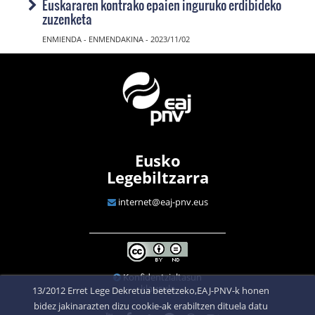
Euskararen kontrako epaien inguruko erdibideko
zuzenketa
ENMIENDA - ENMENDAKINA - 2023/11/02
Eusko
Legebiltzarra
internet@eaj-pnv.eus
Konfidentzialtasun
klausula
13/2012 Erret Lege Dekretua betetzeko,EAJ-PNV-k honen
bidez jakinarazten dizu cookie-ak erabiltzen dituela datu