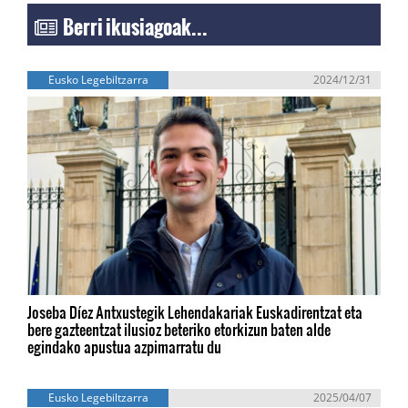
Berri ikusiagoak...
Eusko Legebiltzarra
2024/12/31
Joseba Díez Antxustegik Lehendakariak Euskadirentzat eta
bere gazteentzat ilusioz beteriko etorkizun baten alde
egindako apustua azpimarratu du
Eusko Legebiltzarra
2025/04/07