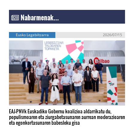
Nabarmenak...
Eusko Legebiltzarra
2026/07/15
EAJ-PNVk Euskadiko Gobernu koalizioa aldarrikatu du,
populismoaren eta ziurgabetasunaren aurrean moderazioaren
eta egonkortasunaren babesleku gisa