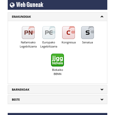
Web Guneak
ERAKUNDEAK
Nafarroako
Europako
Kongresua
Senatua
Legebiltzarra
Legebiltzarra
Bizkaiko
BBNN
BARNEKOAK
BESTE