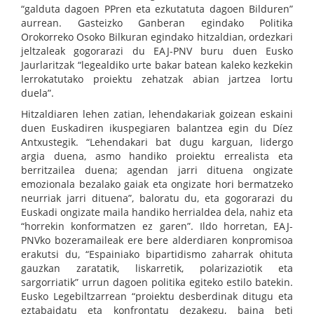
“galduta dagoen PPren eta ezkutatuta dagoen Bilduren”
aurrean. Gasteizko Ganberan egindako Politika
Orokorreko Osoko Bilkuran egindako hitzaldian, ordezkari
jeltzaleak gogorarazi du EAJ-PNV buru duen Eusko
Jaurlaritzak “legealdiko urte bakar batean kaleko kezkekin
lerrokatutako proiektu zehatzak abian jartzea lortu
duela”.
Hitzaldiaren lehen zatian, lehendakariak goizean eskaini
duen Euskadiren ikuspegiaren balantzea egin du Díez
Antxustegik. “Lehendakari bat dugu karguan, lidergo
argia duena, asmo handiko proiektu errealista eta
berritzailea duena; agendan jarri dituena ongizate
emozionala bezalako gaiak eta ongizate hori bermatzeko
neurriak jarri dituena”, baloratu du, eta gogorarazi du
Euskadi ongizate maila handiko herrialdea dela, nahiz eta
“horrekin konformatzen ez garen”. Ildo horretan, EAJ-
PNVko bozeramaileak ere bere alderdiaren konpromisoa
erakutsi du, “Espainiako bipartidismo zaharrak ohituta
gauzkan zaratatik, liskarretik, polarizaziotik eta
sargorriatik” urrun dagoen politika egiteko estilo batekin.
Eusko Legebiltzarrean “proiektu desberdinak ditugu eta
eztabaidatu eta konfrontatu dezakegu, baina beti