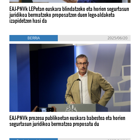
EAJ-PNVk LEPetan euskara blindatzeko eta horien segurtasun
juridikoa bermatzeko proposatzen duen lege-aldaketa
izapidetzen hasi da
BERRIA
2025/06/20
EAJ-PNVk prozesu publikoetan euskara babestea eta horien
segurtasun juridikoa bermatzea proposatu du