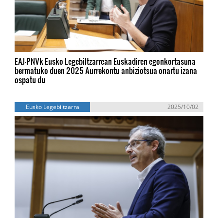
EAJ-PNVk Eusko Legebiltzarrean Euskadiren egonkortasuna
bermatuko duen 2025 Aurrekontu anbiziotsua onartu izana
ospatu du
Eusko Legebiltzarra
2025/10/02