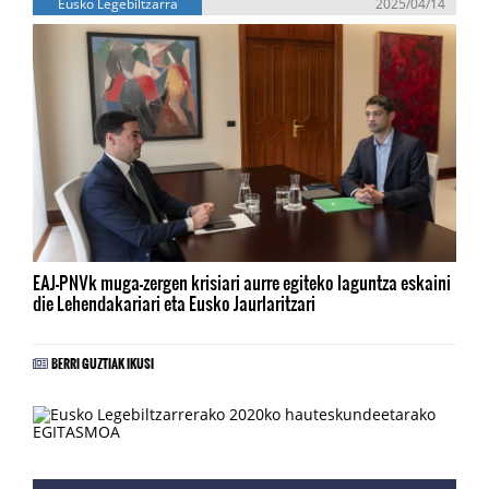
Eusko Legebiltzarra
2025/04/14
EAJ-PNVk muga-zergen krisiari aurre egiteko laguntza eskaini
die Lehendakariari eta Eusko Jaurlaritzari
BERRI GUZTIAK IKUSI