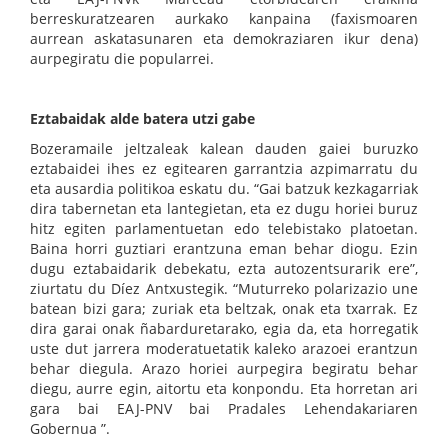
berreskuratzearen aurkako kanpaina (faxismoaren
aurrean askatasunaren eta demokraziaren ikur dena)
aurpegiratu die popularrei.
Eztabaidak alde batera utzi gabe
Bozeramaile jeltzaleak kalean dauden gaiei buruzko
eztabaidei ihes ez egitearen garrantzia azpimarratu du
eta ausardia politikoa eskatu du. “Gai batzuk kezkagarriak
dira tabernetan eta lantegietan, eta ez dugu horiei buruz
hitz egiten parlamentuetan edo telebistako platoetan.
Baina horri guztiari erantzuna eman behar diogu. Ezin
dugu eztabaidarik debekatu, ezta autozentsurarik ere”,
ziurtatu du Díez Antxustegik. “Muturreko polarizazio une
batean bizi gara; zuriak eta beltzak, onak eta txarrak. Ez
dira garai onak ñabarduretarako, egia da, eta horregatik
uste dut jarrera moderatuetatik kaleko arazoei erantzun
behar diegula. Arazo horiei aurpegira begiratu behar
diegu, aurre egin, aitortu eta konpondu. Eta horretan ari
gara bai EAJ-PNV bai Pradales Lehendakariaren
Gobernua ”.