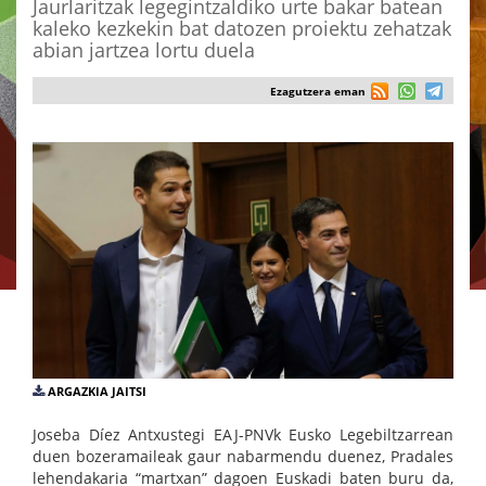
Jaurlaritzak legegintzaldiko urte bakar batean
kaleko kezkekin bat datozen proiektu zehatzak
abian jartzea lortu duela
Ezagutzera eman
ARGAZKIA JAITSI
Joseba Díez Antxustegi EAJ-PNVk Eusko Legebiltzarrean
duen bozeramaileak gaur nabarmendu duenez, Pradales
lehendakaria “martxan” dagoen Euskadi baten buru da,