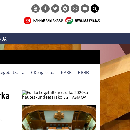
HARREMANETARAKO
WWW.EAJ-PNV.EUS
NDA
egebiltzarra
Kongresua
ABB
BBB
rka
a,