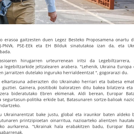
dako erasoa gaitzesten duen Legez Besteko Proposamena onartu 
AJ-PNVk, PSE-EEk eta EH Bilduk sinatutakoa izan da, eta Uk
 bada.
sioaren hirugarren urteurrenean iritsi da Legebiltzarrera, 
a legebiltzarkide jeltzalearen arabera. "Lehenik, Ukraina Europa 
en jarraitzen dutelako inguruko herrialdeentzat ", gogorarazi du.
 elkartasuna adierazten dio Ukrainako herriari eta babesa ema
 guztiei. Gainera, positiboki baloratzen ditu bakea bilatzera eta
intzera bideratutako Ebren ekimenak. Aldi berean, Europar Bat
a segurtasun-politika erkide bat, Batasunaren sortze-balioak nazi
indartzeko.
du Ukrainarentzat bake justu, global eta iraunkor baten aldeko 
tunaren printzipioetan oinarritua, nazioarteko alientzen hautak
tzeko aurkarena. “Ukrainak hala erabakitzen badu, Europar Bat
uabarrenak.