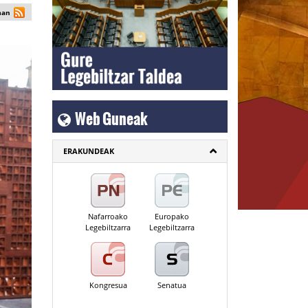
man
Web Guneak
ERAKUNDEAK
Nafarroako
Europako
Legebiltzarra
Legebiltzarra
Kongresua
Senatua