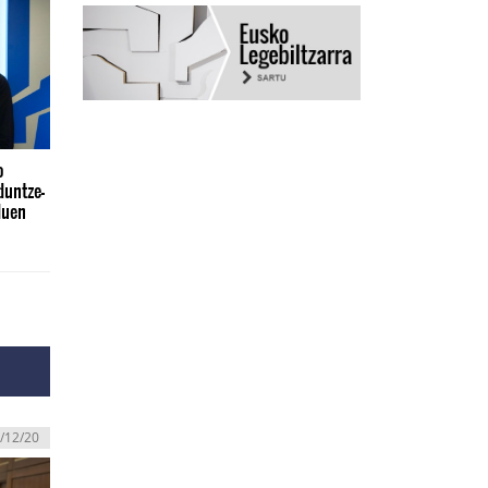
o
duntze-
duen
/12/20