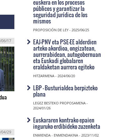
euskera en los procesos
públicos y garantizar la
seguridad jurídica de los
mismos
PROPOSICIÓN DE LEY - 2025/06/25
EAJ-PNV eta PSE-EE alderdien
/06/17
arteko akordioa, ongizatean,
aurrerabidean, autogobernuan
eta Euskadi globalaren
eraldaketan aurrera egiteko
HITZARMENA - 2024/06/20
LBP - Busturialdea berpizteko
plana
edua
LEGEZ BESTEKO PROPOSAMENA -
2024/01/26
Euskararen kontrako epaien
inguruko erdibideko zuzenketa
/04/29
ENMIENDA - ENMENDAKINA - 2023/11/02