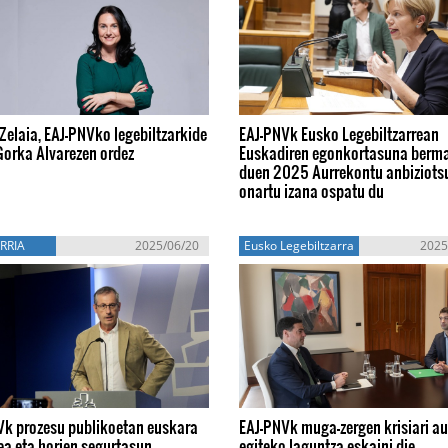
Zelaia, EAJ-PNVko legebiltzarkide
EAJ-PNVk Eusko Legebiltzarrean
Gorka Alvarezen ordez
Euskadiren egonkortasuna berm
duen 2025 Aurrekontu anbiziots
onartu izana ospatu du
RRIA
2025/06/20
Eusko Legebiltzarra
2025
Vk prozesu publikoetan euskara
EAJ-PNVk muga-zergen krisiari au
ea eta horien segurtasun
egiteko laguntza eskaini die