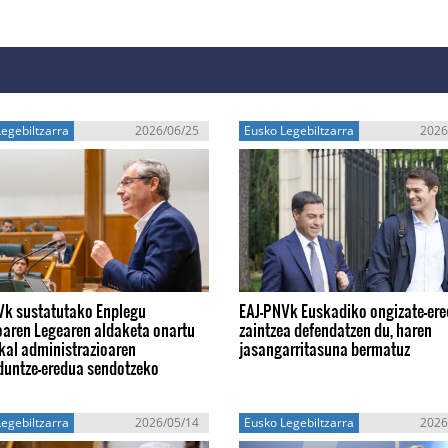
egebiltzarra
2026/06/25
Eusko Legebiltzarra
2026
Vk sustatutako Enplegu
EAJ-PNVk Euskadiko ongizate-er
oaren Legearen aldaketa onartu
zaintzea defendatzen du, haren
kal administrazioaren
jasangarritasuna bermatuz
duntze-eredua sendotzeko
egebiltzarra
2026/05/14
Eusko Legebiltzarra
2026