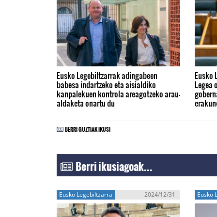
Eusko Legebiltzarrak adingabeen
Eusko 
babesa indartzeko eta aisialdiko
Legea o
kanpalekuen kontrola areagotzeko arau-
gobern
aldaketa onartu du
erakun
BERRI GUZTIAK IKUSI
Berri ikusiagoak...
Eusko Legebiltzarra
2024/12/31
Eusko L