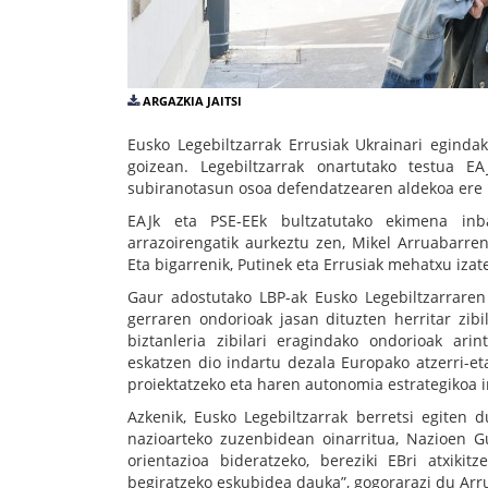
ARGAZKIA JAITSI
Eusko Legebiltzarrak Errusiak Ukrainari egin
goizean. Legebiltzarrak onartutako testua E
subiranotasun osoa defendatzearen aldekoa ere
EAJk eta PSE-EEk bultzatutako ekimena inba
arrazoirengatik aurkeztu zen, Mikel Arruabarren
Eta bigarrenik, Putinek eta Errusiak mehatxu izat
Gaur adostutako LBP-ak Eusko Legebiltzarraren
gerraren ondorioak jasan dituzten herritar zibil
biztanleria zibilari eragindako ondorioak ar
eskatzen dio indartu dezala Europako atzerri-et
proiektatzeko eta haren autonomia estrategikoa 
Azkenik, Eusko Legebiltzarrak berretsi egiten 
nazioarteko zuzenbidean oinarritua, Nazioen Gu
orientazioa bideratzeko, bereziki EBri atxiki
begiratzeko eskubidea dauka”, gogorarazi du Arr