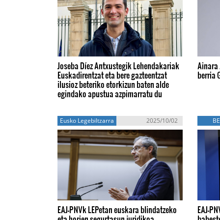
Joseba Díez Antxustegik Lehendakariak
Ainara 
Euskadirentzat eta bere gazteentzat
berria 
ilusioz beteriko etorkizun baten alde
egindako apustua azpimarratu du
Eusko Legebiltzarra
2025/10/02
BE
EAJ-PNVk LEPetan euskara blindatzeko
EAJ-PN
eta horien segurtasun juridikoa
babest