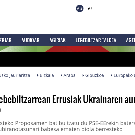
eu
es
ZKIAK
AUDIOAK
AGIRIAK
LEGEBILTZAR TALDEA
AGE
sko Jaurlaritza
Bizkaia
Araba
Gipuzkoa
Europako L
ebebiltzarrean Errusiak Ukrainaren au
o
esteko Proposamen bat bultzatu du PSE-EErekin bater
subiranotasunari babesa ematen diola berresteko