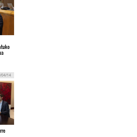
atuko
ua
/04/14
rre