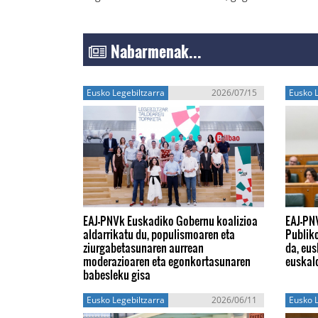
Nabarmenak...
Eusko Legebiltzarra
2026/07/15
Eusko L
EAJ-PNVk Euskadiko Gobernu koalizioa
EAJ-PN
aldarrikatu du, populismoaren eta
Publik
ziurgabetasunaren aurrean
da, eus
moderazioaren eta egonkortasunaren
euskal
babesleku gisa
Eusko Legebiltzarra
2026/06/11
Eusko L