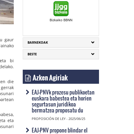
Bizkaiko BBNN
du gaur
BARNEKOAK
rainako
BESTE
eta bi
delako.
Azken Agiriak
ten die
 gerrak
EAJ-PNVk prozesu publikoetan
asunari
euskara babestea eta horien
oartean
segurtasun juridikoa
bermatzea proposatu du
babesa,
PROPOSICIÓN DE LEY - 2025/06/25
eta eta
asunari
EAJ-PNV propone blindar el