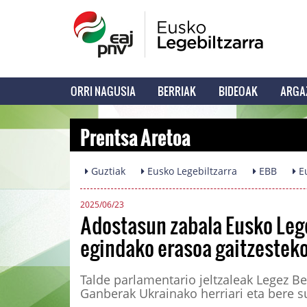
ORRI NAGUSIA
BERRIAK
BIDEOAK
ARGA
Prentsa Aretoa
Guztiak
Eusko Legebiltzarra
EBB
Eu
2025/06/23
Adostasun zabala Eusko Leg
egindako erasoa gaitzestek
Talde parlamentario jeltzaleak Legez B
Ganberak Ukrainako herriari eta bere 