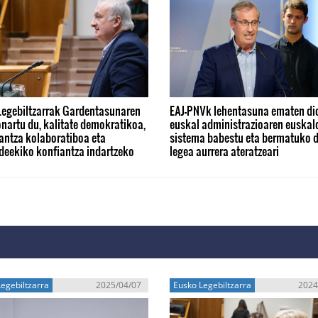
Legebiltzarrak Gardentasunaren
EAJ-PNVk lehentasuna ematen di
nartu du, kalitate demokratikoa,
euskal administrazioaren euskal
antza kolaboratiboa eta
sistema babestu eta bermatuko 
deekiko konfiantza indartzeko
legea aurrera ateratzeari
egebiltzarra
2025/04/07
Eusko Legebiltzarra
2024