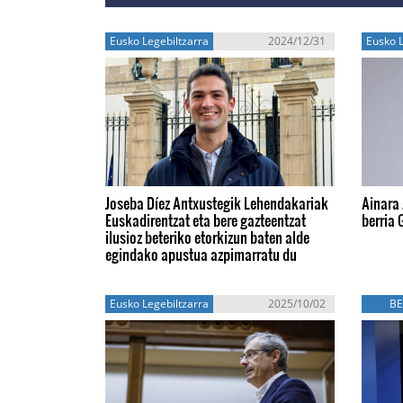
Eusko Legebiltzarra
2024/12/31
Eusko L
Joseba Díez Antxustegik Lehendakariak
Ainara 
Euskadirentzat eta bere gazteentzat
berria 
ilusioz beteriko etorkizun baten alde
egindako apustua azpimarratu du
Eusko Legebiltzarra
2025/10/02
BE