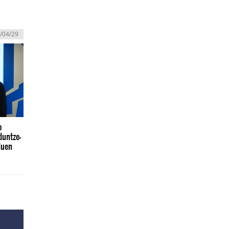
/04/29
o
duntze-
duen