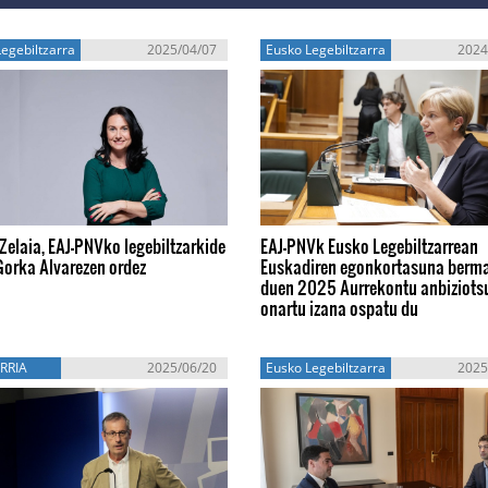
egebiltzarra
2025/04/07
Eusko Legebiltzarra
2024
Zelaia, EAJ-PNVko legebiltzarkide
EAJ-PNVk Eusko Legebiltzarrean
Gorka Alvarezen ordez
Euskadiren egonkortasuna berm
duen 2025 Aurrekontu anbiziots
onartu izana ospatu du
RRIA
2025/06/20
Eusko Legebiltzarra
2025