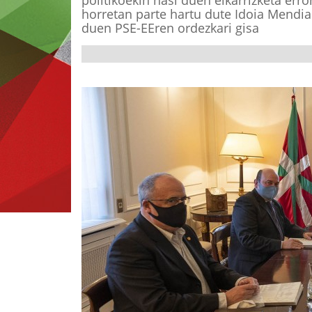
politikoekin hasi duen elkarrizketa err
horretan parte hartu dute Idoia Mendia
duen PSE-EEren ordezkari gisa