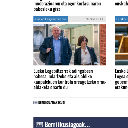
moderazioaren eta egonkortasunaren
euskal
babesleku gisa
Eusko Legebiltzarra
2026/06/11
Eusko L
Eusko Legebiltzarrak adingabeen
Eusko 
babesa indartzeko eta aisialdiko
Legea o
kanpalekuen kontrola areagotzeko arau-
gobern
aldaketa onartu du
erakun
BERRI GUZTIAK IKUSI
Berri ikusiagoak...