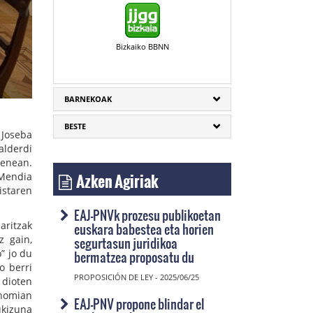
Bizkaiko BBNN
BARNEKOAK
BESTE
 Joseba
alderdi
renean.
Azken Agiriak
 Mendia
staren
EAJ-PNVk prozesu publikoetan
aritzak
euskara babestea eta horien
z gain,
segurtasun juridikoa
” jo du
bermatzea proposatu du
o berri
PROPOSICIÓN DE LEY - 2025/06/25
 dioten
onomian
EAJ-PNV propone blindar el
ukizuna