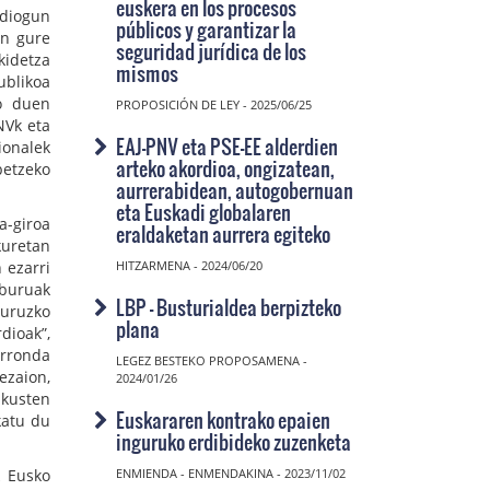
euskera en los procesos
 diogun
públicos y garantizar la
an gure
seguridad jurídica de los
kidetza
mismos
ublikoa
ko duen
PROPOSICIÓN DE LEY - 2025/06/25
NVk eta
EAJ-PNV eta PSE-EE alderdien
ionalek
arteko akordioa, ongizatean,
betzeko
aurrerabidean, autogobernuan
eta Euskadi globalaren
a-giroa
eraldaketan aurrera egiteko
kuretan
 ezarri
HITZARMENA - 2024/06/20
lburuak
LBP - Busturialdea berpizteko
buruzko
plana
dioak”,
erronda
LEGEZ BESTEKO PROPOSAMENA -
ezaion,
2024/01/26
akusten
Euskararen kontrako epaien
katu du
inguruko erdibideko zuzenketa
k Eusko
ENMIENDA - ENMENDAKINA - 2023/11/02