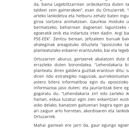
da, baina Legebiltzarrean ordezkaritza duten t
taldeei zein gainerakoei”, esan du Ortuzarrek.
arteko lankidetza eta helburu zehatz baten ing
giroa sortzera animatzean. Gaurkoa moduko un
bermatzeko, beharrean dagoenari laguntzeko e
egoeratik onik eta indartuta irten dadin. Argi 
PSE-EEk”. Zentzu berean, jeltzaleen buruak bai
ahaleginak areagotuko dituztela “oposizioko 
planteatutako eskaerei erantzuteko, bai eta legeb
Ortuzarren aburuz, gertaerek abalatzen dute E
errazteko duten borondatea. “Lehendakaria bir
planteatu diren galdera guztiak erantzun ditu; sa
diren ildo estrategiko nagusiak, aurrekontueta
astero bilera informatiboa egin du oposiziok
informazioa jaso duten; eta Jaurlaritzak bere eg
gogoratu du. “Lehendakaria zirt edo zarteko i
hartan, eskua luzatuz egin zien eskaintzari eus
asko delako, banatzen gaituenari begira egon g
ari zaigun arlo horretan, akordioaren eta lankid
Ortuzarrek.
Mahai gainean ere jarri da, gaur egungo egoe