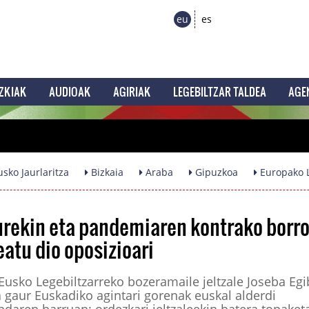
eu
es
ZKIAK
AUDIOAK
AGIRIAK
LEGEBILTZAR TALDEA
AGE
sko Jaurlaritza
Bizkaia
Araba
Gipuzkoa
Europako L
lurekin eta pandemiaren kontrako borr
atu dio oposizioari
usko Legebiltzarreko bozeramaile jeltzale Joseba Egi
a gaur Euskadiko agintari gorenak euskal alderdi