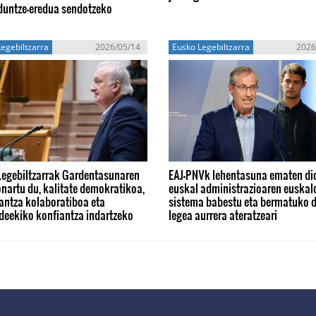
duntze-eredua sendotzeko
egebiltzarra
2026/05/14
Eusko Legebiltzarra
2026
Legebiltzarrak Gardentasunaren
EAJ-PNVk lehentasuna ematen di
nartu du, kalitate demokratikoa,
euskal administrazioaren euskal
antza kolaboratiboa eta
sistema babestu eta bermatuko 
deekiko konfiantza indartzeko
legea aurrera ateratzeari