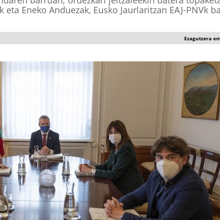
ondaren barruan; ordezkari jeltzaleekin batera topaket
k eta Eneko Anduezak, Eusko Jaurlaritzan EAJ-PNVk b
Ezagutzera e