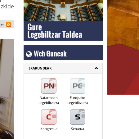
a
azkide
man
Web Guneak
ERAKUNDEAK
Nafarroako
Europako
Legebiltzarra
Legebiltzarra
Kongresua
Senatua