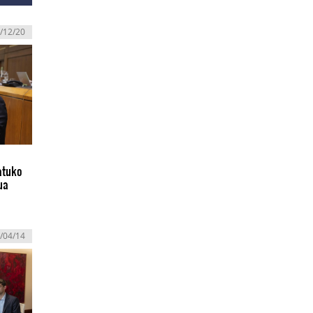
/12/20
atuko
ua
/04/14