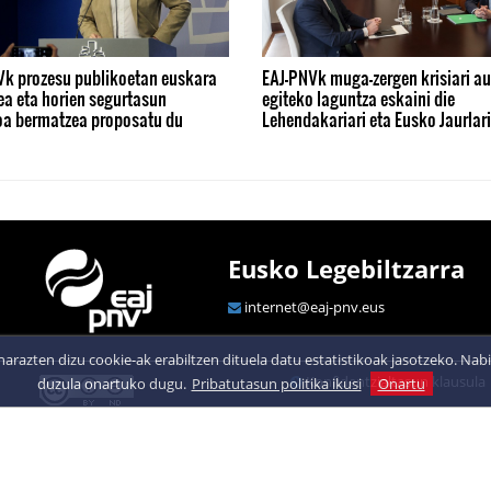
Vk prozesu publikoetan euskara
EAJ-PNVk muga-zergen krisiari au
ea eta horien segurtasun
egiteko laguntza eskaini die
koa bermatzea proposatu du
Lehendakariari eta Eusko Jaurlari
Eusko Legebiltzarra
internet@eaj-pnv.eus
arazten dizu cookie-ak erabiltzen dituela datu estatistikoak jasotzeko. N
Konfidentzialtasun klausula
duzula onartuko dugu.
Pribatutasun politika ikusi
Onartu