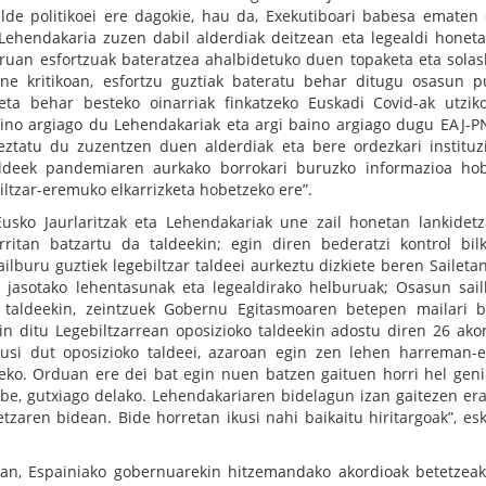
alde politikoei ere dagokie, hau da, Exekutiboari babesa ematen
 “Lehendakaria zuzen dabil alderdiak deitzean eta legealdi honet
uruan esfortzuak bateratzea ahalbidetuko duen topaketa eta solas
e kritikoan, esfortzu guztiak bateratu behar ditugu osasun p
ta behar besteko oinarriak finkatzeko Euskadi Covid-ak utzi
baino argiago du Lehendakariak eta argi baino argiago dugu EAJ-P
eztatu du zuzentzen duen alderdiak eta bere ordezkari instituz
taldeek pandemiaren aurkako borrokari buruzko informazioa ho
iltzar-eremuko elkarrizketa hobetzeko ere”.
usko Jaurlaritzak eta Lehendakariak une zail honetan lankidetz
ritan batzartu da taldeekin; egin diren bederatzi kontrol bil
ilburu guztiek legebiltzar taldeei aurkeztu dizkiete beren Sailetan
n jasotako lehentasunak eta legealdirako helburuak; Osasun sai
o taldeekin, zeintzuek Gobernu Egitasmoaren betepen mailari 
in ditu Legebiltzarrean oposizioko taldeekin adostu diren 26 akor
kusi dut oposizioko taldeei, azaroan egin zen lehen harreman-
teko. Orduan ere dei bat egin nuen batzen gaituen horri hel geni
abe, gutxiago delako. Lehendakariaren bidelagun izan gaitezen er
etzaren bidean. Bide horretan ikusi nahi baikaitu hiritargoak”, es
ran, Espainiako gobernuarekin hitzemandako akordioak betetzea