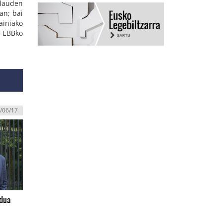
 dauden
an; bai
ainiako
 EBBko
/06/17
edua