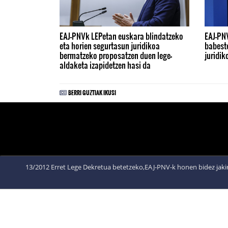
EAJ-PNVk LEPetan euskara blindatzeko
EAJ-PN
eta horien segurtasun juridikoa
babest
bermatzeko proposatzen duen lege-
juridi
aldaketa izapidetzen hasi da
BERRI GUZTIAK IKUSI
13/2012 Erret Lege Dekretua betetzeko,EAJ-PNV-k honen bidez jakin