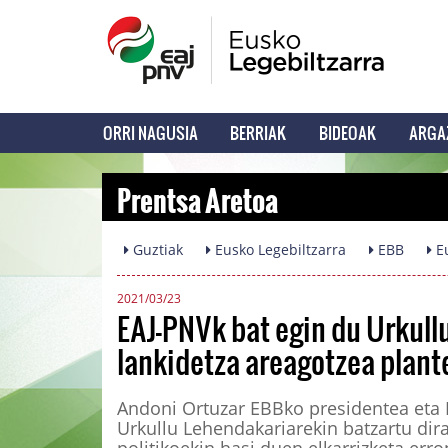
ORRI NAGUSIA
BERRIAK
BIDEOAK
ARGA
Prentsa Aretoa
Guztiak
Eusko Legebiltzarra
EBB
Eu
2021/03/23
EAJ-PNVk bat egin du Urkul
lankidetza areagotzea plante
Andoni Ortuzar EBBko presidentea eta E
Urkullu Lehendakariarekin batzartu dir