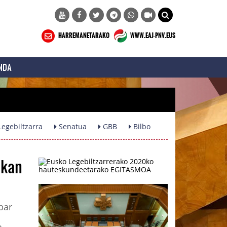
HARREMANETARAKO
WWW.EAJ-PNV.EUS
NDA
egebiltzarra
Senatua
GBB
Bilbo
okan
bar