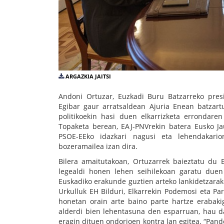
ARGAZKIA JAITSI
Andoni Ortuzar, Euzkadi Buru Batzarreko presi
Egibar gaur arratsaldean Ajuria Enean batzart
politikoekin hasi duen elkarrizketa errondar
Topaketa berean, EAJ-PNVrekin batera Eusko Ja
PSOE-EEko idazkari nagusi eta lehendakario
bozeramailea izan dira.
Bilera amaitutakoan, Ortuzarrek baieztatu du E
legealdi honen lehen seihilekoan garatu duen 
Euskadiko erakunde guztien arteko lankidetzarak
Urkulluk EH Bilduri, Elkarrekin Podemosi eta Par
honetan orain arte baino parte hartze erabaki
alderdi bien lehentasuna den esparruan, hau d
eragin dituen ondorioen kontra lan egitea. “Pan