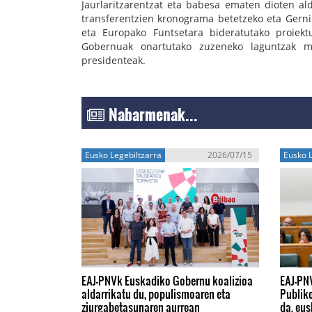
Jaurlaritzarentzat eta babesa ematen dioten al
transferentzien kronograma betetzeko eta Gern
eta Europako Funtsetara bideratutako proiekt
Gobernuak onartutako zuzeneko laguntzak 
presidenteak.
Nabarmenak...
Eusko Legebiltzarra
2026/07/15
Eusko L
EAJ-PNVk Euskadiko Gobernu koalizioa
EAJ-PN
aldarrikatu du, populismoaren eta
Publik
ziurgabetasunaren aurrean
da, eus