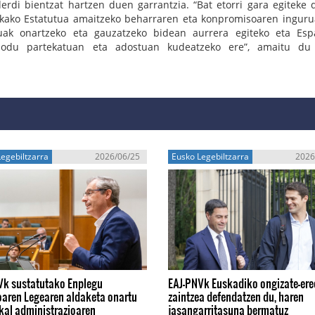
derdi bientzat hartzen duen garrantzia. “Bat etorri gara egiteke
ikako Estatutua amaitzeko beharraren eta konpromisoaren inguru
uak onartzeko eta gauzatzeko bidean aurrera egiteko eta Esp
modu partekatuan eta adostuan kudeatzeko ere”, amaitu du
egebiltzarra
2026/06/25
Eusko Legebiltzarra
2026
Vk sustatutako Enplegu
EAJ-PNVk Euskadiko ongizate-er
oaren Legearen aldaketa onartu
zaintzea defendatzen du, haren
kal administrazioaren
jasangarritasuna bermatuz