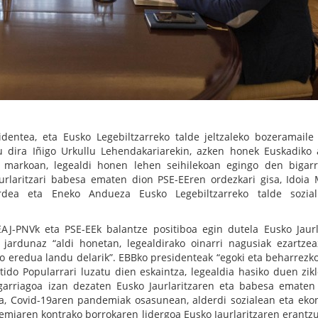
dentea, eta Eusko Legebiltzarreko talde jeltzaleko bozeramaile
u dira Iñigo Urkullu Lehendakariarekin, azken honek Euskadiko 
en markoan, legealdi honen lehen seihilekoan egingo den bigar
urlaritzari babesa ematen dion PSE-EEren ordezkari gisa, Idoia
rdea eta Eneko Andueza Eusko Legebiltzarreko talde soziali
AJ-PNVk eta PSE-EEk balantze positiboa egin dutela Eusko Jaurl
jardunaz “aldi honetan, legealdirako oinarri nagusiak ezartzea
o eredua landu delarik”. EBBko presidenteak “egoki eta beharrezko
tido Popularrari luzatu dien eskaintza, legealdia hasiko duen zikl
garriagoa izan dezaten Eusko Jaurlaritzaren eta babesa ematen
a, Covid-19aren pandemiak osasunean, alderdi sozialean eta ek
demiaren kontrako borrokaren lidergoa Eusko Jaurlaritzaren erantz