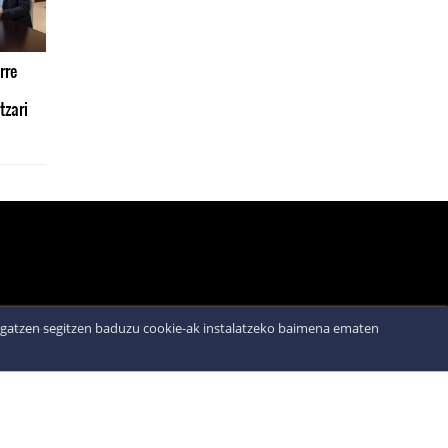
rre
tzari
abigatzen segitzen baduzu cookie-ak instalatzeko baimena ematen