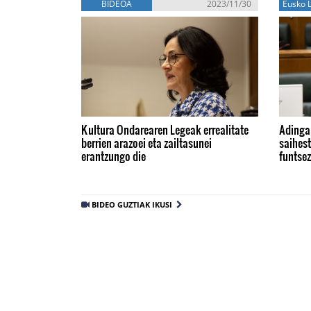
BIDEOA
2023/11/30
Eusko L
Kultura Ondarearen Legeak errealitate
Adinga
berrien arazoei eta zailtasunei
saihest
erantzungo die
funtse
BIDEO GUZTIAK IKUSI