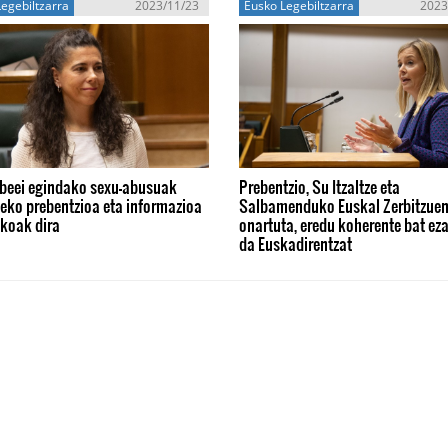
egebiltzarra
2023/11/23
Eusko Legebiltzarra
2023
beei egindako sexu-abusuak
Prebentzio, Su Itzaltze eta
eko prebentzioa eta informazioa
Salbamenduko Euskal Zerbitzuen
zkoak dira
onartuta, eredu koherente bat eza
da Euskadirentzat