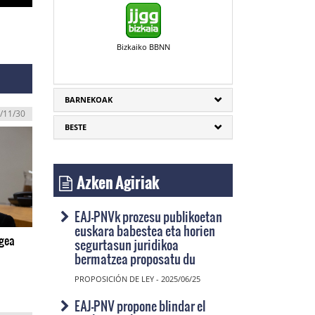
Bizkaiko BBNN
BARNEKOAK
/11/30
BESTE
Azken Agiriak
EAJ-PNVk prozesu publikoetan
euskara babestea eta horien
egea
segurtasun juridikoa
bermatzea proposatu du
PROPOSICIÓN DE LEY - 2025/06/25
EAJ-PNV propone blindar el