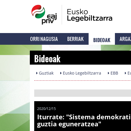
BIDEOAK
ORRI NAGUSIA
BERRIAK
ARGA
Bideoak
Guztiak
Eusko Legebiltzarra
EBB
Eu
2020/12/15
Iturrate: "Sistema demokrati
guztia eguneratzea"