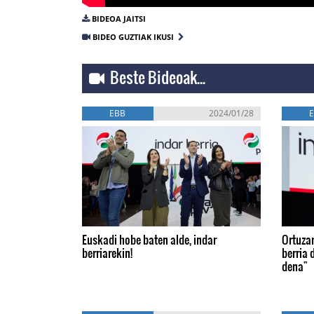
BIDEOA JAITSI
BIDEO GUZTIAK IKUSI
Beste Bideoak...
EBB
2024/01/28
Euskadi hobe baten alde, indar
Ortuzar
berriarekin!
berria d
dena"