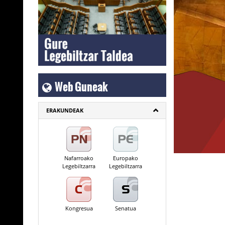
Web Guneak
ERAKUNDEAK
Nafarroako
Europako
Legebiltzarra
Legebiltzarra
Kongresua
Senatua