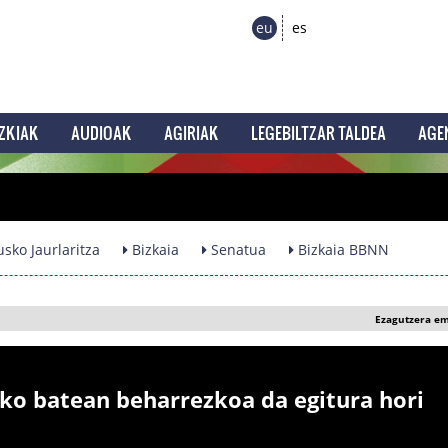
eu
es
ZKIAK
AUDIOAK
AGIRIAK
LEGEBILTZAR TALDEA
AGE
sko Jaurlaritza
Bizkaia
Senatua
Bizkaia BBNN
Ezagutzera e
ko batean beharrezkoa da egitura hori