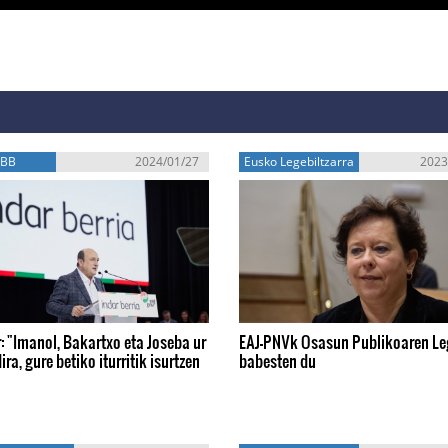
EBB
2024/01/27
Eusko Legebiltzarra
2023
: "Imanol, Bakartxo eta Joseba ur
EAJ-PNVk Osasun Publikoaren L
ira, gure betiko iturritik isurtzen
babesten du