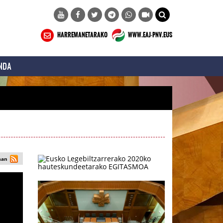
HARREMANETARAKO
WWW.EAJ-PNV.EUS
NDA
man