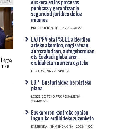
euskera en los procesos
/11/23
públicos y garantizar la
seguridad jurídica de los
mismos
PROPOSICIÓN DE LEY - 2025/06/25
EAJ-PNV eta PSE-EE alderdien
arteko akordioa, ongizatean,
aurrerabidean, autogobernuan
eta Euskadi globalaren
 Legea
eraldaketan aurrera egiteko
rriko
HITZARMENA - 2024/06/20
LBP - Busturialdea berpizteko
plana
LEGEZ BESTEKO PROPOSAMENA -
2024/01/26
Euskararen kontrako epaien
inguruko erdibideko zuzenketa
ENMIENDA - ENMENDAKINA - 2023/11/02