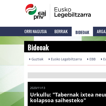
BIDEOAK
ORRI NAGUSIA
BERRIAK
ARGA
Bideoak
Guztiak
Eusko Legebiltzarra
EBB
Eu
2020/11/13
Urkullu: "Tabernak ixtea neu
kolapsoa saihesteko"