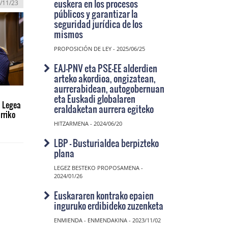
euskera en los procesos
/11/23
públicos y garantizar la
seguridad jurídica de los
mismos
PROPOSICIÓN DE LEY - 2025/06/25
EAJ-PNV eta PSE-EE alderdien
arteko akordioa, ongizatean,
aurrerabidean, autogobernuan
eta Euskadi globalaren
 Legea
eraldaketan aurrera egiteko
rriko
HITZARMENA - 2024/06/20
LBP - Busturialdea berpizteko
plana
LEGEZ BESTEKO PROPOSAMENA -
2024/01/26
Euskararen kontrako epaien
inguruko erdibideko zuzenketa
ENMIENDA - ENMENDAKINA - 2023/11/02