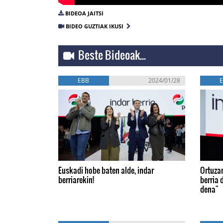
BIDEOA JAITSI
BIDEO GUZTIAK IKUSI
Beste Bideoak...
EBB
2024/01/28
Euskadi hobe baten alde, indar
Ortuzar
berriarekin!
berria d
dena"