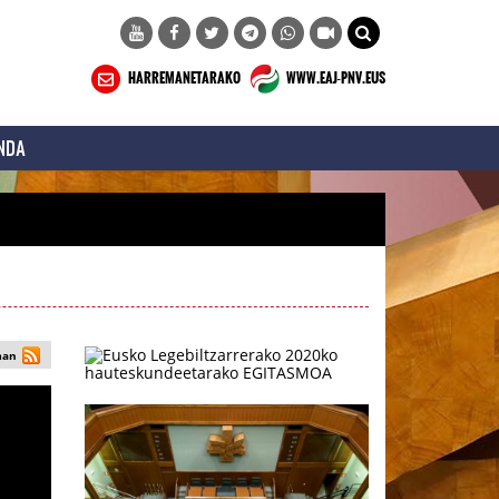
HARREMANETARAKO
WWW.EAJ-PNV.EUS
NDA
man