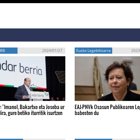
EBB
2024/01/27
Eusko Legebiltzarra
2023
: "Imanol, Bakartxo eta Joseba ur
EAJ-PNVk Osasun Publikoaren L
ira, gure betiko iturritik isurtzen
babesten du