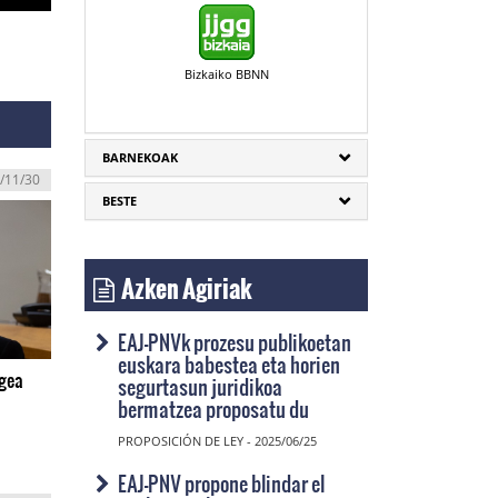
Bizkaiko BBNN
BARNEKOAK
/11/30
BESTE
Azken Agiriak
EAJ-PNVk prozesu publikoetan
euskara babestea eta horien
egea
segurtasun juridikoa
bermatzea proposatu du
PROPOSICIÓN DE LEY - 2025/06/25
EAJ-PNV propone blindar el