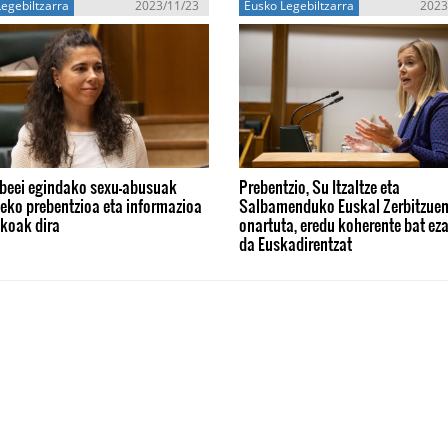
egebiltzarra
2023/11/23
Eusko Legebiltzarra
2023
beei egindako sexu-abusuak
Prebentzio, Su Itzaltze eta
eko prebentzioa eta informazioa
Salbamenduko Euskal Zerbitzuen
zkoak dira
onartuta, eredu koherente bat eza
da Euskadirentzat