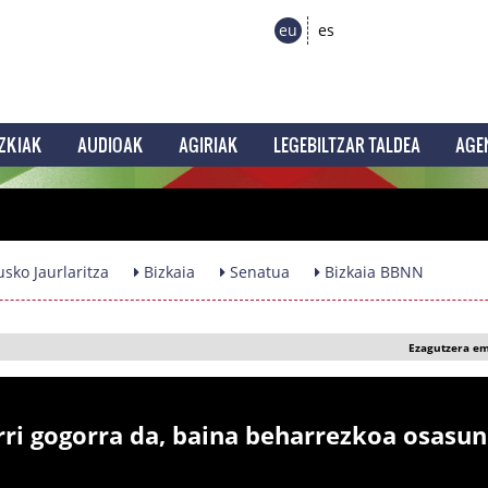
eu
es
ZKIAK
AUDIOAK
AGIRIAK
LEGEBILTZAR TALDEA
AGE
sko Jaurlaritza
Bizkaia
Senatua
Bizkaia BBNN
Ezagutzera e
rri gogorra da, baina beharrezkoa osasun