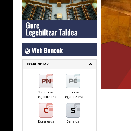
Web Guneak
ERAKUNDEAK
Nafarroako
Europako
Legebiltzarra
Legebiltzarra
Kongresua
Senatua