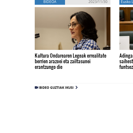
BIDEOA
2023/11/30
Eusko L
Kultura Ondarearen Legeak errealitate
Adinga
berrien arazoei eta zailtasunei
saihest
erantzungo die
funtse
BIDEO GUZTIAK IKUSI