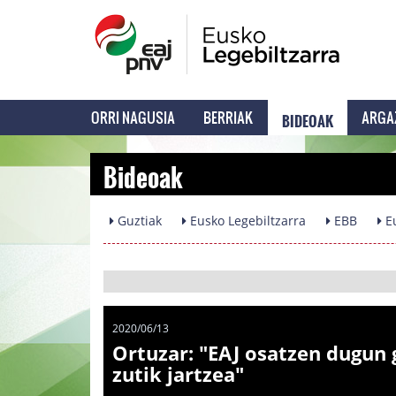
BIDEOAK
ORRI NAGUSIA
BERRIAK
ARGA
Bideoak
Guztiak
Eusko Legebiltzarra
EBB
Eu
2020/06/13
Ortuzar: "EAJ osatzen dugun 
zutik jartzea"