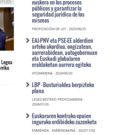
euskera en los procesos
/11/23
públicos y garantizar la
seguridad jurídica de los
mismos
PROPOSICIÓN DE LEY - 2025/06/25
EAJ-PNV eta PSE-EE alderdien
arteko akordioa, ongizatean,
aurrerabidean, autogobernuan
eta Euskadi globalaren
 Legea
eraldaketan aurrera egiteko
rriko
HITZARMENA - 2024/06/20
LBP - Busturialdea berpizteko
plana
LEGEZ BESTEKO PROPOSAMENA -
2024/01/26
Euskararen kontrako epaien
inguruko erdibideko zuzenketa
ENMIENDA - ENMENDAKINA - 2023/11/02