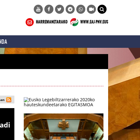
HARREMANETARAKO
WWW.EAJ-PNV.EUS
NDA
man
adi