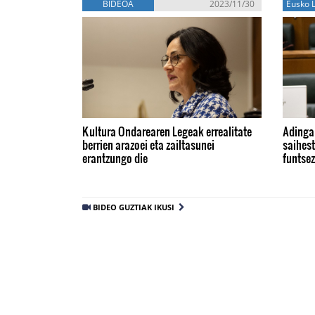
BIDEOA
2023/11/30
Eusko L
Kultura Ondarearen Legeak errealitate
Adinga
berrien arazoei eta zailtasunei
saihest
erantzungo die
funtse
BIDEO GUZTIAK IKUSI