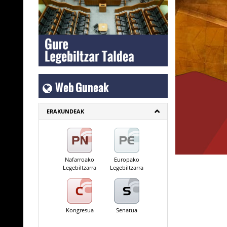
Web Guneak
ERAKUNDEAK
Nafarroako
Europako
Legebiltzarra
Legebiltzarra
Kongresua
Senatua