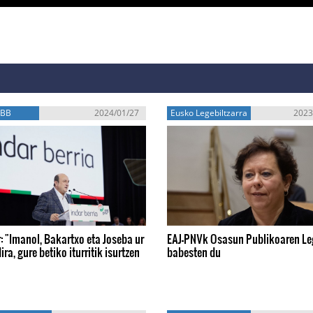
EBB
2024/01/27
Eusko Legebiltzarra
2023
: "Imanol, Bakartxo eta Joseba ur
EAJ-PNVk Osasun Publikoaren L
ira, gure betiko iturritik isurtzen
babesten du