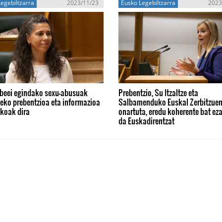
egebiltzarra
2023/11/23
Eusko Legebiltzarra
2023
beei egindako sexu-abusuak
Prebentzio, Su Itzaltze eta
eko prebentzioa eta informazioa
Salbamenduko Euskal Zerbitzuen
zkoak dira
onartuta, eredu koherente bat eza
da Euskadirentzat