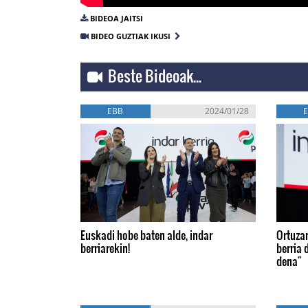
BIDEOA JAITSI
BIDEO GUZTIAK IKUSI
Beste Bideoak...
EBB
2024/01/28
Euskadi hobe baten alde, indar
Ortuzar
berriarekin!
berria d
dena"