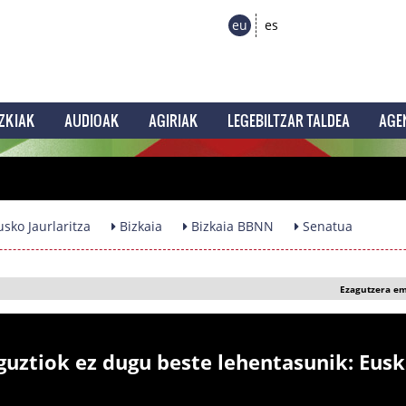
eu
es
ZKIAK
AUDIOAK
AGIRIAK
LEGEBILTZAR TALDEA
AGE
sko Jaurlaritza
Bizkaia
Bizkaia BBNN
Senatua
Ezagutzera e
guztiok ez dugu beste lehentasunik: Eusk