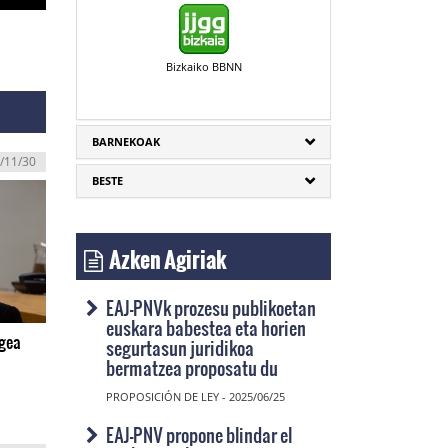
Bizkaiko BBNN
BARNEKOAK
/11/30
BESTE
Azken Agiriak
EAJ-PNVk prozesu publikoetan
euskara babestea eta horien
egea
segurtasun juridikoa
bermatzea proposatu du
PROPOSICIÓN DE LEY - 2025/06/25
EAJ-PNV propone blindar el