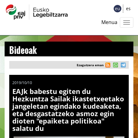
eu
es
Menua
Bideoak
Ezagutzera eman
2019/10/10
EAJk babestu egiten du
Hezkuntza Sailak ikastetxeetako
jangeletan egindako kudeaketa,
eta desgastatzeko asmoz egin
dioten "epaiketa politikoa"
salatu du