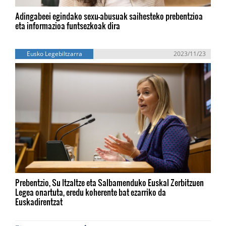
Adingabeei egindako sexu-abusuak saihesteko prebentzioa
eta informazioa funtsezkoak dira
Eusko Legebiltzarra
2023/11/23
Prebentzio, Su Itzaltze eta Salbamenduko Euskal Zerbitzuen
Legea onartuta, eredu koherente bat ezarriko da
Euskadirentzat