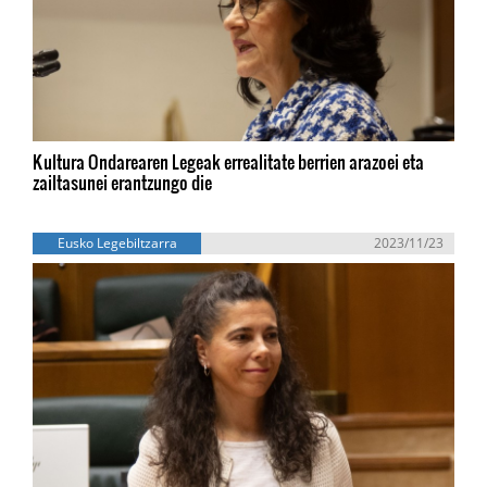
Kultura Ondarearen Legeak errealitate berrien arazoei eta
zailtasunei erantzungo die
Eusko Legebiltzarra
2023/11/23