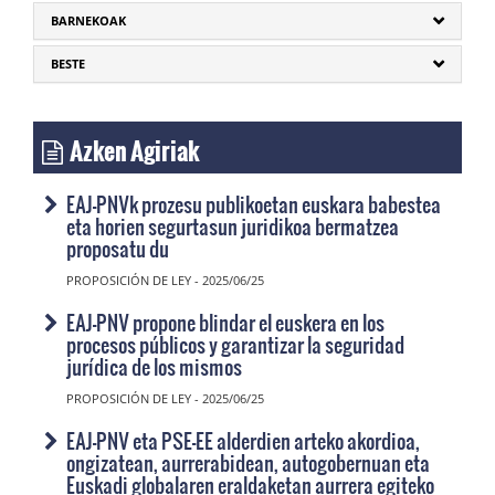
BARNEKOAK
BESTE
Azken Agiriak
EAJ-PNVk prozesu publikoetan euskara babestea
eta horien segurtasun juridikoa bermatzea
proposatu du
PROPOSICIÓN DE LEY - 2025/06/25
EAJ-PNV propone blindar el euskera en los
procesos públicos y garantizar la seguridad
jurídica de los mismos
PROPOSICIÓN DE LEY - 2025/06/25
EAJ-PNV eta PSE-EE alderdien arteko akordioa,
ongizatean, aurrerabidean, autogobernuan eta
Euskadi globalaren eraldaketan aurrera egiteko