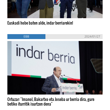
Euskadi hobe baten alde, indar berriarekin!
EBB
2024/01/27
Ortuzar: "Imanol, Bakartxo eta Joseba ur berria dira, gure
betiko iturritik isurtzen dena"