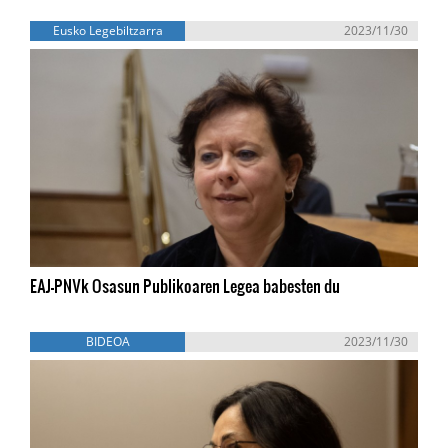
Eusko Legebiltzarra
2023/11/30
EAJ-PNVk Osasun Publikoaren Legea babesten du
BIDEOA
2023/11/30