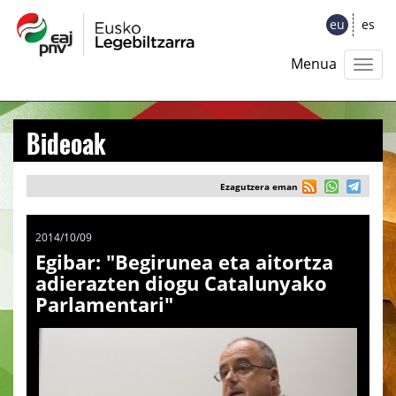
eu
es
Menua
Bideoak
Ezagutzera eman
2014/10/09
Egibar: "Begirunea eta aitortza
adierazten diogu Catalunyako
Parlamentari"