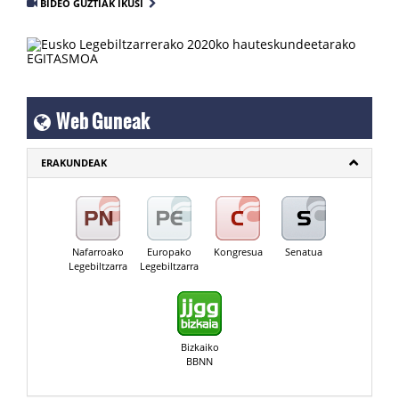
BIDEO GUZTIAK IKUSI
Web Guneak
ERAKUNDEAK
Nafarroako
Europako
Kongresua
Senatua
Legebiltzarra
Legebiltzarra
Bizkaiko
BBNN