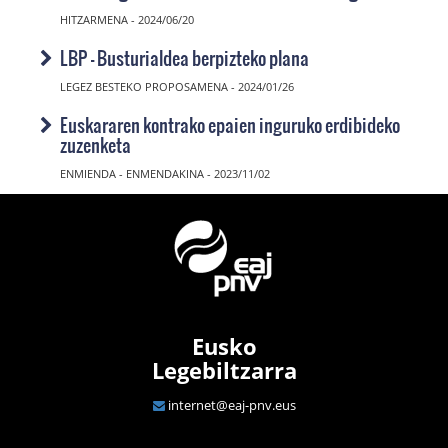
HITZARMENA - 2024/06/20
LBP - Busturialdea berpizteko plana
LEGEZ BESTEKO PROPOSAMENA - 2024/01/26
Euskararen kontrako epaien inguruko erdibideko
zuzenketa
ENMIENDA - ENMENDAKINA - 2023/11/02
Eusko
Legebiltzarra
internet@eaj-pnv.eus