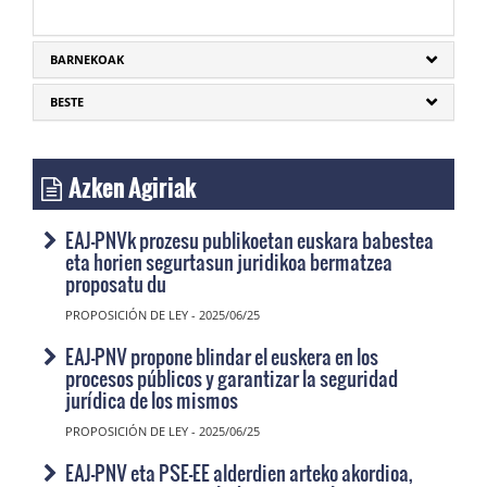
BARNEKOAK
BESTE
Azken Agiriak
EAJ-PNVk prozesu publikoetan euskara babestea
eta horien segurtasun juridikoa bermatzea
proposatu du
PROPOSICIÓN DE LEY - 2025/06/25
EAJ-PNV propone blindar el euskera en los
procesos públicos y garantizar la seguridad
jurídica de los mismos
PROPOSICIÓN DE LEY - 2025/06/25
EAJ-PNV eta PSE-EE alderdien arteko akordioa,