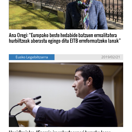
Ana Oregi: “Europako beste hedabide batzuen errealitatera
hurbiltzeak aberastu egingo ditu EITB erreformatzeko lanak”
Eusko Legebiltzarra
2019/02/21