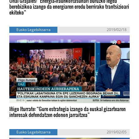
Unai Grajales: “Energia-iraunkortasunari buruzko legea
berebizikoa izango da energiaren eredu berrirako trantsizioari
ekiteko”
Eusko Legebiltzarra
2019/02/18
Iñigo Iturrate: “Gure estrategia izango da euskal gizartearen
interesak defendatzen edonon jarraitzea”
Eusko Legebiltzarra
2019/02/05