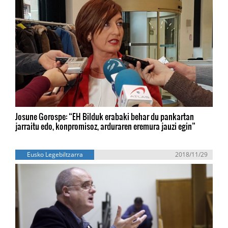
Josune Gorospe: “EH Bilduk erabaki behar du pankartan
jarraitu edo, konpromisoz, arduraren eremura jauzi egin”
Eusko Legebiltzarra
2018/11/29