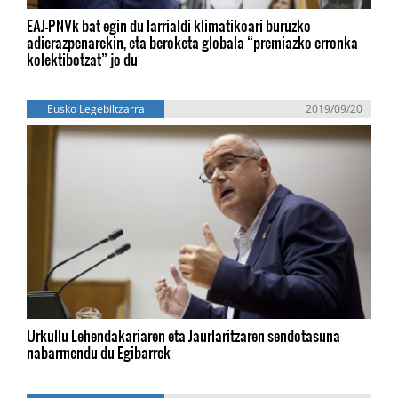
EAJ-PNVk bat egin du larrialdi klimatikoari buruzko
adierazpenarekin, eta beroketa globala “premiazko erronka
kolektibotzat” jo du
Eusko Legebiltzarra
2019/09/20
Urkullu Lehendakariaren eta Jaurlaritzaren sendotasuna
nabarmendu du Egibarrek