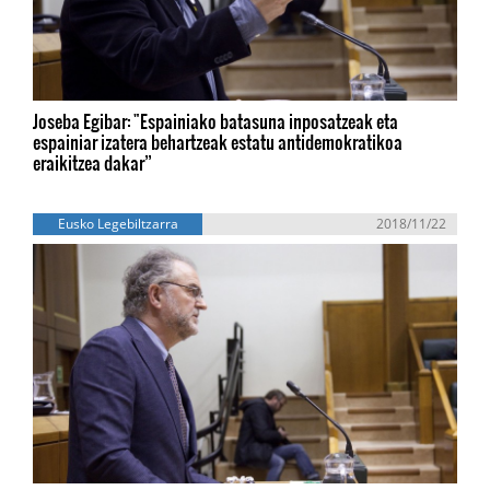
Joseba Egibar: "Espainiako batasuna inposatzeak eta
espainiar izatera behartzeak estatu antidemokratikoa
eraikitzea dakar”
Eusko Legebiltzarra
2018/11/22