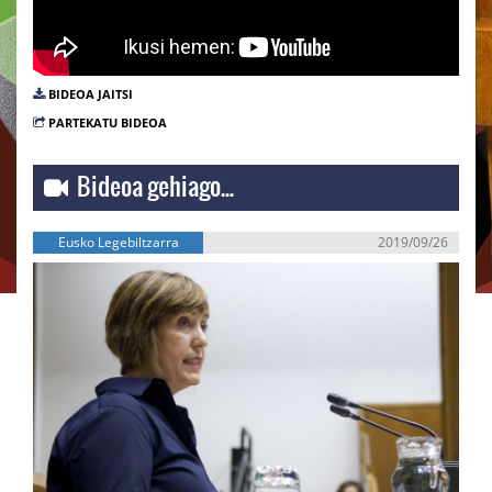
BIDEOA JAITSI
PARTEKATU BIDEOA
Bideoa gehiago...
Eusko Legebiltzarra
2019/09/26