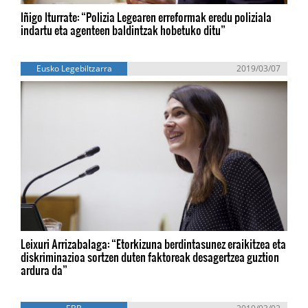
Iñigo Iturrate: “Polizia Legearen erreformak eredu poliziala
indartu eta agenteen baldintzak hobetuko ditu”
Eusko Legebiltzarra
2019/03/07
Leixuri Arrizabalaga: “Etorkizuna berdintasunez eraikitzea eta
diskriminazioa sortzen duten faktoreak desagertzea guztion
ardura da”