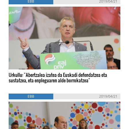
EBB
2019/04/21
Urkullu: "Abertzalea izatea da Euskadi defendatzea eta
sustatzea, eta enpleguaren alde borrokatzea"
EBB
2019/04/21