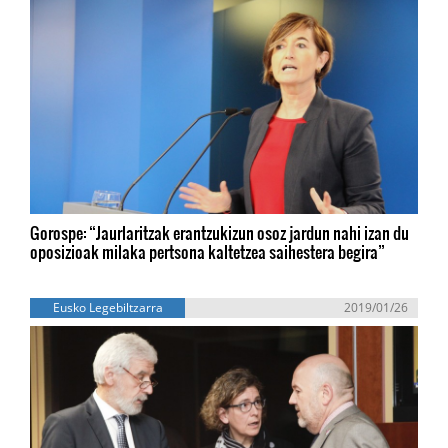
Gorospe: “Jaurlaritzak erantzukizun osoz jardun nahi izan du
oposizioak milaka pertsona kaltetzea saihestera begira”
Eusko Legebiltzarra
2019/01/26