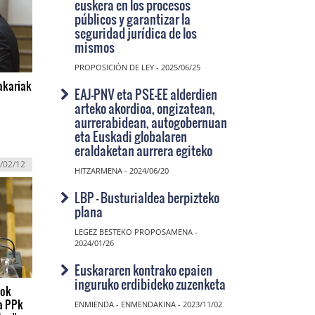
euskera en los procesos
públicos y garantizar la
seguridad jurídica de los
mismos
PROPOSICIÓN DE LEY - 2025/06/25
akariak
EAJ-PNV eta PSE-EE alderdien
arteko akordioa, ongizatean,
aurrerabidean, autogobernuan
eta Euskadi globalaren
eraldaketan aurrera egiteko
/02/12
HITZARMENA - 2024/06/20
LBP - Busturialdea berpizteko
plana
LEGEZ BESTEKO PROPOSAMENA -
2024/01/26
Euskararen kontrako epaien
inguruko erdibideko zuzenketa
tok
ta PPk
ENMIENDA - ENMENDAKINA - 2023/11/02