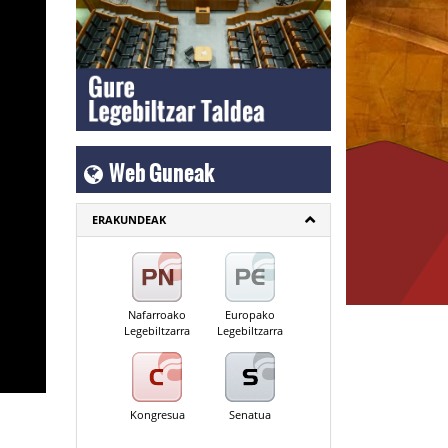
Web Guneak
ERAKUNDEAK
Nafarroako
Europako
Legebiltzarra
Legebiltzarra
Kongresua
Senatua