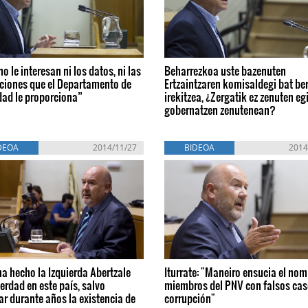
no le interesan ni los datos, ni las
Beharrezkoa uste bazenuten
aciones que el Departamento de
Ertzaintzaren komisaldegi bat ber
dad le proporciona”
irekitzea, ¿Zergatik ez zenuten eg
gobernatzen zenutenean?
DEOA
2014/11/27
BIDEOA
2014
a hecho la Izquierda Abertzale
Iturrate: "Maneiro ensucia el nom
verdad en este país, salvo
miembros del PNV con falsos cas
car durante años la existencia de
corrupción"