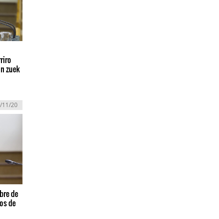
riro
in zuek
/11/20
bre de
os de