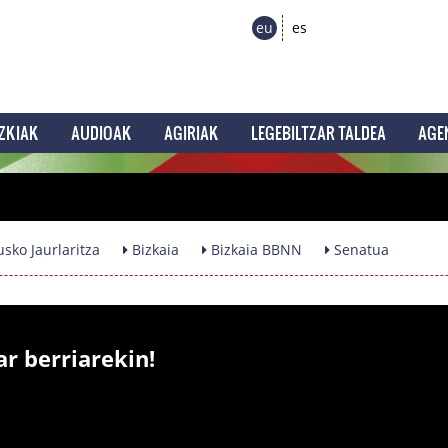
eu
es
ZKIAK
AUDIOAK
AGIRIAK
LEGEBILTZAR TALDEA
AGE
sko Jaurlaritza
Bizkaia
Bizkaia BBNN
Senatua
ar berriarekin!