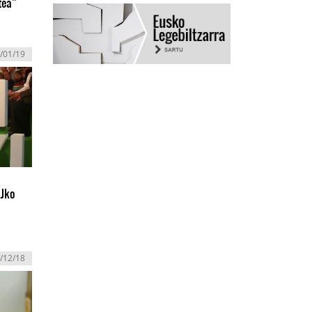
tea”
/01/19
AJko
/12/18