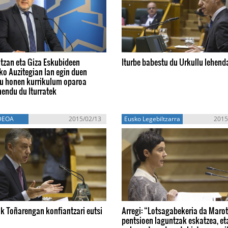
itzan eta Giza Eskubideen
Iturbe babestu du Urkullu lehend
ko Auzitegian lan egin duen
u honen kurrikulum oparoa
endu du Iturratek
DEOA
2015/02/13
Eusko Legebiltzarra
2015
k Toñarengan konfiantzari eutsi
Arregi: “Lotsagabekeria da Maro
pentsioen laguntzak eskatzea, e