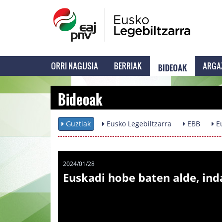
BIDEOAK
ORRI NAGUSIA
BERRIAK
ARGA
Bideoak
Guztiak
Eusko Legebiltzarra
EBB
Eu
2024/01/28
Euskadi hobe baten alde, ind