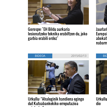
Gorospe: "EH Bildu aurkaria
Jaurlar
lesionatzeko teknika erabiltzen du, joko
Europa
garbia erabili ordez"
abokat
nabarm
BIDEOA
2015/02/13
BI
Urkullu: “Ahaleginik handiena egingo
Urkullu
dut Kutxabankekiko erreputazioa
dio