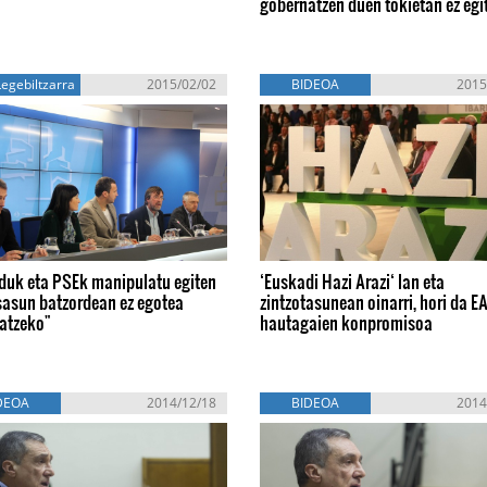
gobernatzen duen tokietan ez egi
egebiltzarra
2015/02/02
BIDEOA
2015
lduk eta PSEk manipulatu egiten
‘Euskadi Hazi Arazi‘ lan eta
sasun batzordean ez egotea
zintzotasunean oinarri, hori da E
katzeko"
hautagaien konpromisoa
DEOA
2014/12/18
BIDEOA
2014