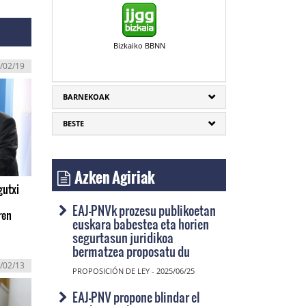
Bizkaiko BBNN
/02/19
BARNEKOAK
BESTE
Azken Agiriak
gutxi
EAJ-PNVk prozesu publikoetan
ren
euskara babestea eta horien
segurtasun juridikoa
bermatzea proposatu du
/02/13
PROPOSICIÓN DE LEY - 2025/06/25
EAJ-PNV propone blindar el