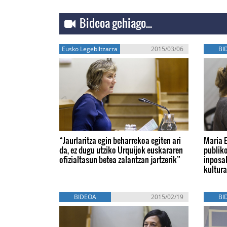
Bideoa gehiago...
Eusko Legebiltzarra
2015/03/06
BI
“Jaurlaritza egin beharrekoa egiten ari
Maria 
da, ez dugu utziko Urquijok euskararen
publik
ofizialtasun betea zalantzan jartzerik”
inposak
kultura
BIDEOA
2015/02/19
BI