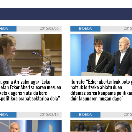
DEOA
2015/03/06
BIDEOA
2015
Eugenia Arrizabalaga: “Leku
Iturrate: “Ezker abertzaleak boto 
oetan Ezker Abertzalearen mezuen
batzuk lortzeko abiatu duen
etak agerian utzi du bere
difamazioaren kanpaina politika
-politikoa erabat sektarioa dela”
duintasunaren mugan dago"
DEOA
2015/02/19
BIDEOA
2015