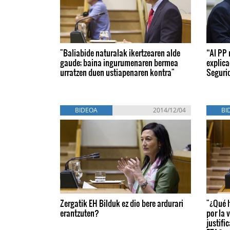
"Baliabide naturalak ikertzearen alde
“Al PP 
gaude; baina ingurumenaren bermea
explic
urratzen duen ustiapenaren kontra"
Seguri
BIDEOA
2014/12/04
BI
Zergatik EH Bilduk ez dio bere ardurari
"¿Qué h
erantzuten?
por la 
justifi