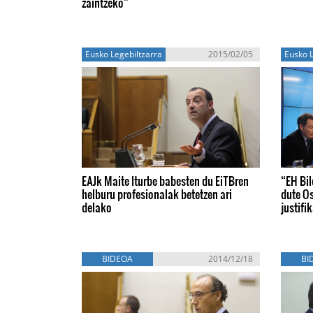
zaintzeko”
Eusko Legebiltzarra
2015/02/05
Eusko L
EAJk Maite Iturbe babesten du EiTBren
“EH Bi
helburu profesionalak betetzen ari
dute O
delako
justifi
BIDEOA
2014/12/18
BI