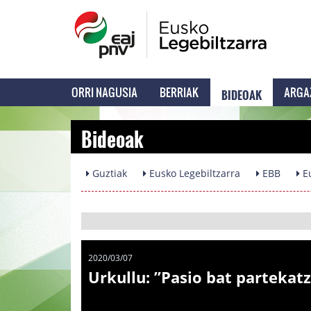
BIDEOAK
ORRI NAGUSIA
BERRIAK
ARGA
Bideoak
Guztiak
Eusko Legebiltzarra
EBB
Eu
2020/03/07
Urkullu: ”Pasio bat partekat