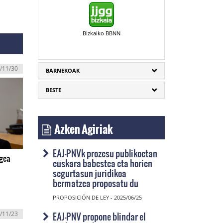
Bizkaiko BBNN
/11/30
BARNEKOAK
BESTE
Azken Agiriak
EAJ-PNVk prozesu publikoetan
egea
euskara babestea eta horien
segurtasun juridikoa
bermatzea proposatu du
PROPOSICIÓN DE LEY - 2025/06/25
EAJ-PNV propone blindar el
/11/23