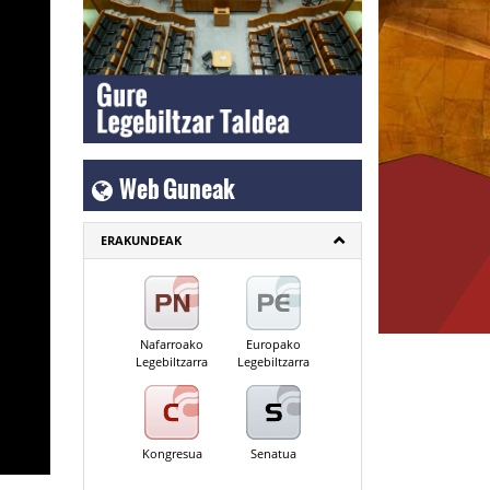
Web Guneak
ERAKUNDEAK
Nafarroako
Europako
Legebiltzarra
Legebiltzarra
Kongresua
Senatua