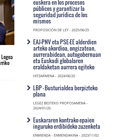
euskera en los procesos
públicos y garantizar la
seguridad jurídica de los
mismos
PROPOSICIÓN DE LEY - 2025/06/25
EAJ-PNV eta PSE-EE alderdien
arteko akordioa, ongizatean,
aurrerabidean, autogobernuan
 Legea
eta Euskadi globalaren
rriko
eraldaketan aurrera egiteko
HITZARMENA - 2024/06/20
LBP - Busturialdea berpizteko
plana
LEGEZ BESTEKO PROPOSAMENA -
2024/01/26
Euskararen kontrako epaien
inguruko erdibideko zuzenketa
ENMIENDA - ENMENDAKINA - 2023/11/02