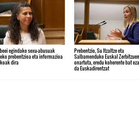
beei egindako sexu-abusuak
Prebentzio, Su Itzaltze eta
eko prebentzioa eta informazioa
Salbamenduko Euskal Zerbitzuen
zkoak dira
onartuta, eredu koherente bat eza
da Euskadirentzat