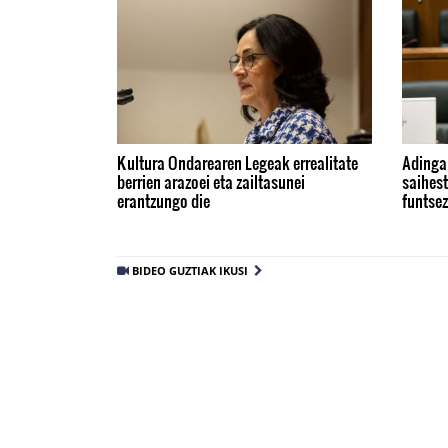
Kultura Ondarearen Legeak errealitate
Adinga
berrien arazoei eta zailtasunei
saihest
erantzungo die
funtse
BIDEO GUZTIAK IKUSI