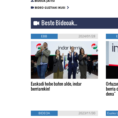
BIDEOA JAITSI
BIDEO GUZTIAK IKUSI
Beste Bideoak...
EBB
2024/01/28
Euskadi hobe baten alde, indar
Ortuzar
berriarekin!
berria d
dena"
BIDEOA
2023/11/30
Eusko L