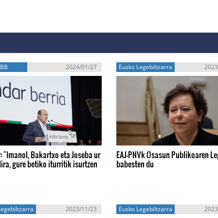
EBB
2024/01/27
Eusko Legebiltzarra
2023
: "Imanol, Bakartxo eta Joseba ur
EAJ-PNVk Osasun Publikoaren L
ira, gure betiko iturritik isurtzen
babesten du
egebiltzarra
2023/11/23
Eusko Legebiltzarra
2023