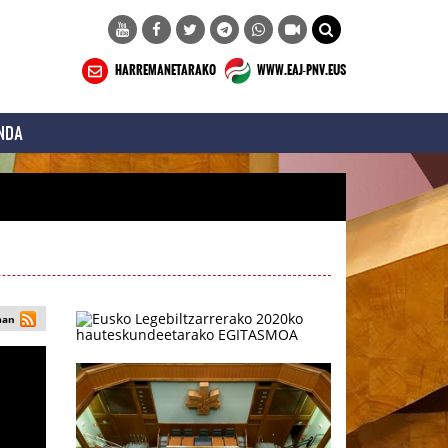
HARREMANETARAKO
WWW.EAJ-PNV.EUS
NDA
man