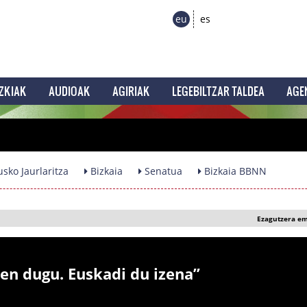
eu
es
ZKIAK
AUDIOAK
AGIRIAK
LEGEBILTZAR TALDEA
AGE
sko Jaurlaritza
Bizkaia
Senatua
Bizkaia BBNN
Ezagutzera e
zen dugu. Euskadi du izena”