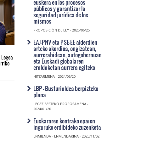
euskera en los procesos
públicos y garantizar la
seguridad jurídica de los
mismos
PROPOSICIÓN DE LEY - 2025/06/25
EAJ-PNV eta PSE-EE alderdien
arteko akordioa, ongizatean,
aurrerabidean, autogobernuan
 Legea
eta Euskadi globalaren
rriko
eraldaketan aurrera egiteko
HITZARMENA - 2024/06/20
LBP - Busturialdea berpizteko
plana
LEGEZ BESTEKO PROPOSAMENA -
2024/01/26
Euskararen kontrako epaien
inguruko erdibideko zuzenketa
ENMIENDA - ENMENDAKINA - 2023/11/02