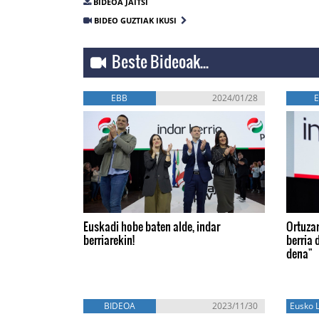
BIDEOA JAITSI
BIDEO GUZTIAK IKUSI
Beste Bideoak...
EBB
2024/01/28
Euskadi hobe baten alde, indar
Ortuzar
berriarekin!
berria d
dena"
BIDEOA
2023/11/30
Eusko L