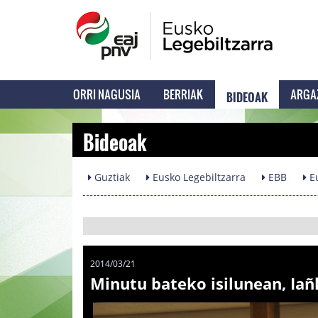
BIDEOAK
ORRI NAGUSIA
BERRIAK
ARGA
Bideoak
Guztiak
Eusko Legebiltzarra
EBB
Eu
2014/03/21
Minutu bateko isilunean, Ia