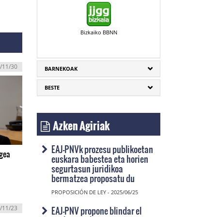
Bizkaiko BBNN
/11/30
BARNEKOAK
BESTE
Azken Agiriak
EAJ-PNVk prozesu publikoetan
egea
euskara babestea eta horien
segurtasun juridikoa
bermatzea proposatu du
PROPOSICIÓN DE LEY - 2025/06/25
EAJ-PNV propone blindar el
/11/23