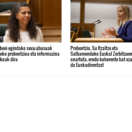
beei egindako sexu-abusuak
Prebentzio, Su Itzaltze eta
eko prebentzioa eta informazioa
Salbamenduko Euskal Zerbitzuen
zkoak dira
onartuta, eredu koherente bat eza
da Euskadirentzat