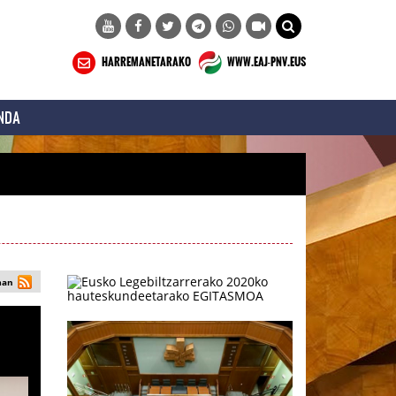
HARREMANETARAKO
WWW.EAJ-PNV.EUS
NDA
man