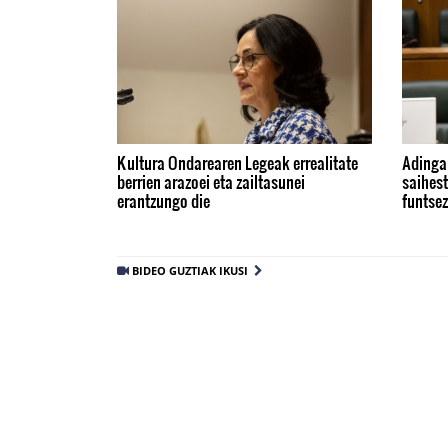
Kultura Ondarearen Legeak errealitate
Adinga
berrien arazoei eta zailtasunei
saihest
erantzungo die
funtse
BIDEO GUZTIAK IKUSI