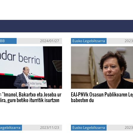
EBB
2024/01/27
Eusko Legebiltzarra
2023
: "Imanol, Bakartxo eta Joseba ur
EAJ-PNVk Osasun Publikoaren L
ira, gure betiko iturritik isurtzen
babesten du
egebiltzarra
2023/11/23
Eusko Legebiltzarra
2023