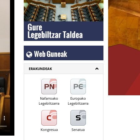
Web Guneak
ERAKUNDEAK
Nafarroako
Europako
Legebiltzarra
Legebiltzarra
Kongresua
Senatua