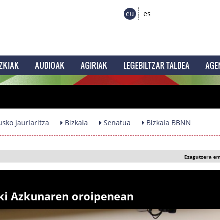
eu
es
ZKIAK
AUDIOAK
AGIRIAK
LEGEBILTZAR TALDEA
AGE
sko Jaurlaritza
Bizkaia
Senatua
Bizkaia BBNN
Ezagutzera e
ñki Azkunaren oroipenean